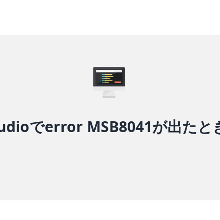
 Studioでerror MSB8041が出