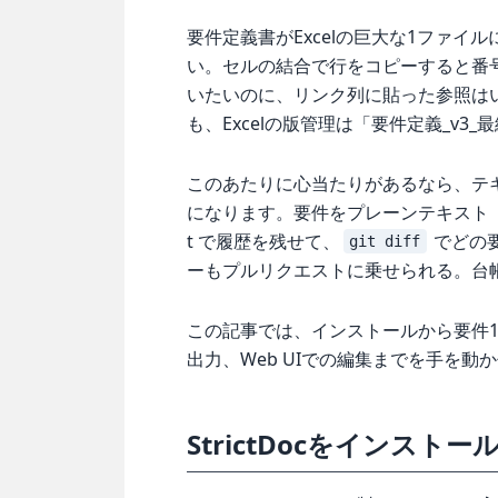
要件定義書がExcelの巨大な1ファ
い。セルの結合で行をコピーすると番
いたいのに、リンク列に貼った参照は
も、Excelの版管理は「要件定義_v3_
このあたりに心当たりがあるなら、テキスト
になります。要件をプレーンテキスト
t で履歴を残せて、
でどの
git diff
ーもプルリクエストに乗せられる。台
この記事では、インストールから要件1
出力、Web UIでの編集までを手を動
StrictDocをインスト