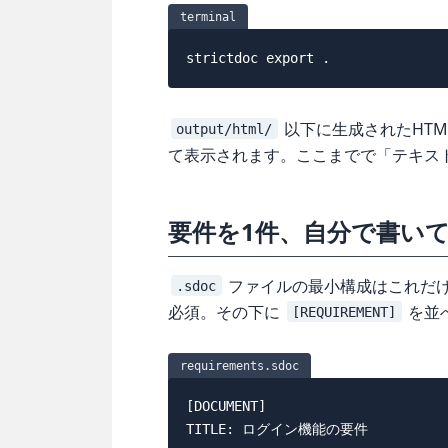
terminal
strictdoc 
export
.
以下に生成されたHT
output/html/
て表示されます。ここまでで「テキスト
要件を1件、自分で書い
ファイルの最小構成はこれだ
.sdoc
必須。その下に
を並
[REQUIREMENT]
requirements.sdoc
[DOCUMENT]

TITLE: ログイン機能の要件
