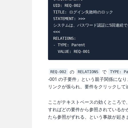
UID: REQ-002

TITLE: ログイン失敗時のロック

STATEMENT: >>>

システムは、パスワード認証に5回連続で
<<<

RELATIONS:

- TYPE: Parent

の
で
REQ-002
RELATIONS
TYPE: P
-001 の子要件」という親子関係にな
リンクが張られ、要件をクリックして
ここがテキストベースの効くところで
すればどの要件から参照されているかが
たら参照がずれる、という事故が起き