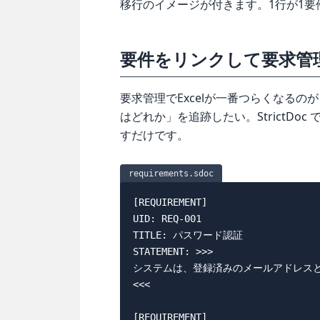
移行のイメージが付きます。1行が1要
要件をリンクして要求管
要求管理でExcelが一番つらくなるのが
はどれか」を追跡したい。StrictDoc
すだけです。
requirements.sdoc
[REQUIREMENT]

UID: REQ-001

TITLE: パスワード認証

STATEMENT: >>>

システムは、登録済みのメールアドレスと
<<<

[REQUIREMENT]
