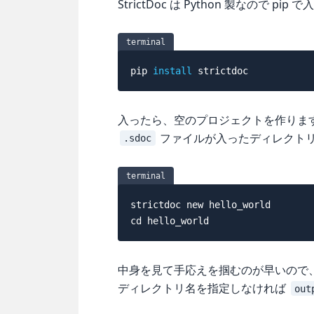
StrictDoc は Python 製なので pip
terminal
pip 
install
入ったら、空のプロジェクトを作りま
ファイルが入ったディレクト
.sdoc
terminal
cd
中身を見て手応えを掴むのが早いので、
ディレクトリ名を指定しなければ
out