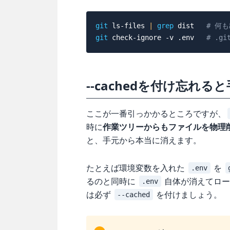
git
 ls-files 
|
grep
 dist   
# 何
git
 check-ignore 
-v
 .env   
# .g
--cachedを付け忘れ
ここが一番引っかかるところですが、
時に
作業ツリーからもファイルを物理
と、手元から本当に消えます。
たとえば環境変数を入れた
を
.env
るのと同時に
自体が消えてロー
.env
は必ず
を付けましょう。
--cached