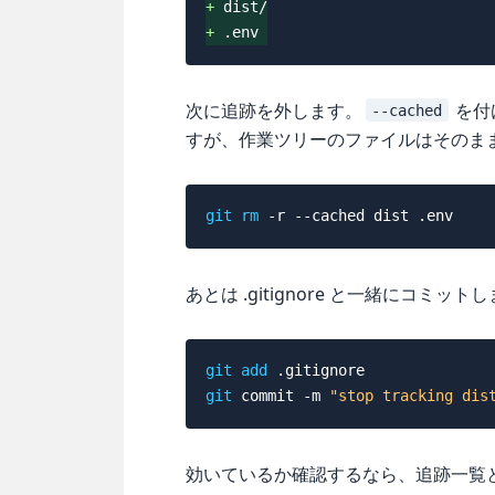
+
+
次に追跡を外します。
を付
--cached
すが、作業ツリーのファイルはそのま
git
rm
-r
--cached
あとは .gitignore と一緒にコミット
git
add
git
 commit 
-m
"stop tracking dis
効いているか確認するなら、追跡一覧