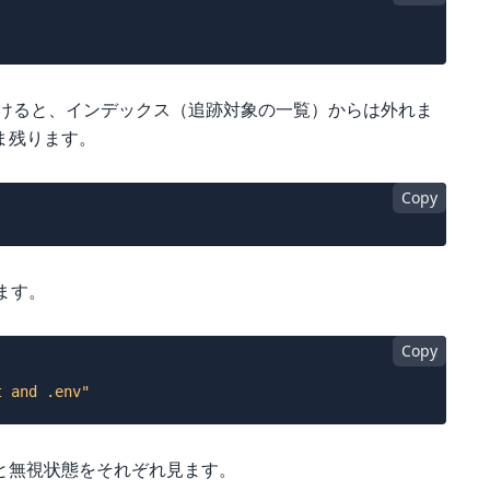
けると、インデックス（追跡対象の一覧）からは外れま
ま残ります。
Copy
します。
Copy
t and .env"
と無視状態をそれぞれ見ます。