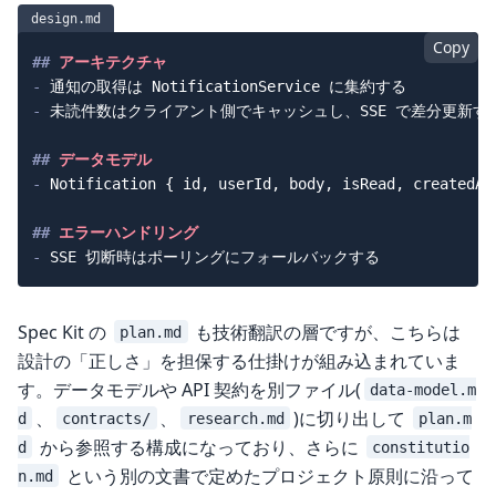
design.md
Copy
##
 アーキテクチャ
-
-
 未読件数はクライアント側でキャッシュし、SSE で差分更新する
##
 データモデル
-
 Notification { id, userId, body, isRead, createdAt 
##
 エラーハンドリング
-
Spec Kit の
も技術翻訳の層ですが、こちらは
plan.md
設計の「正しさ」を担保する仕掛けが組み込まれていま
す。データモデルや API 契約を別ファイル(
data-model.m
、
、
)に切り出して
d
contracts/
research.md
plan.m
から参照する構成になっており、さらに
d
constitutio
という別の文書で定めたプロジェクト原則に沿って
n.md