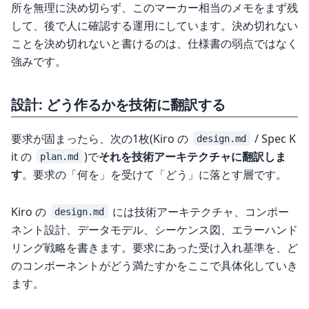
所を無理に決め切らず、このマーカー相当のメモをまず残
して、後で人に確認する運用にしています。決め切れない
ことを決め切れないと書けるのは、仕様書の弱点ではなく
強みです。
設計: どう作るかを技術に翻訳する
要求が固まったら、次の1枚(Kiro の
/ Spec K
design.md
it の
)で
それを技術アーキテクチャに翻訳しま
plan.md
す
。要求の「何を」を受けて「どう」に落とす層です。
Kiro の
には技術アーキテクチャ、コンポー
design.md
ネント設計、データモデル、シーケンス図、エラーハンド
リング戦略を書きます。要求にあった受け入れ基準を、ど
のコンポーネントがどう満たすかをここで具体化していき
ます。