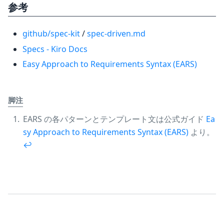
参考
github/spec-kit
/
spec-driven.md
Specs - Kiro Docs
Easy Approach to Requirements Syntax (EARS)
脚注
EARS の各パターンとテンプレート文は公式ガイド
Ea
sy Approach to Requirements Syntax (EARS)
より。
↩︎