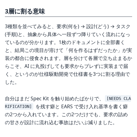
3層に割る意味
3種類を並べてみると、要求(何を) → 設計(どう) → タスク
(手順)と、抽象から具体へ一段ずつ降りていく流れになっ
ているのが分かります。1枚のドキュメントに全部書く
と、結局この境目が溶けて「何を作るはずだったか」が実
装の都合に侵食されます。層を分けて各層で立ち止まるか
らこそ、AI に丸投げしても要求からブレずに実装まで届
く、というのが仕様駆動開発で仕様書を3つに割る理由で
した。
自分はまだ Spec Kit を触り始めたばかりで、
[NEEDS CLA
を残す癖と EARS で受け入れ基準を書く癖
RIFICATION]
の2つから入れています。この2つだけでも、要求の詰め
の甘さが設計に流れ込む事故はだいぶ減りました。