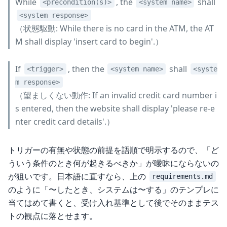
While
, the
shall
<precondition(s)>
<system name>
<system response>
（状態駆動: While there is no card in the ATM, the AT
M shall display 'insert card to begin'.）
If
, then the
shall
<trigger>
<system name>
<syste
m response>
（望ましくない動作: If an invalid credit card number i
s entered, then the website shall display 'please re-e
nter credit card details'.）
トリガーの有無や状態の前提を語順で明示するので、「ど
ういう条件のとき何が起きるべきか」が曖昧にならないの
が狙いです。日本語に直すなら、上の
requirements.md
のように「〜したとき、システムは〜する」のテンプレに
当てはめて書くと、受け入れ基準として後でそのままテス
トの観点に落とせます。