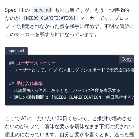
Spec Kit の
も同じ層ですが、もう一つ特徴的
spec.md
なのが
マーカーです。プロン
[NEEDS CLARIFICATION]
プトで指定されなかった点を勝手に埋めず、不明な箇所に
このマーカーを残す方針になっています。
spec.md
Copy
##
 ユーザーストーリー
-
 ユーザーとして、ログイン後にダッシュボードで未読通知を確認
##
 受け入れ基準
-
-
ここで AI に「だいたい30日くらいで」と推測で埋めさせ
ないのがミソで、曖昧な要求を曖昧なまま下流に流さない
歯止めになっています。自分は要求を書くとき、迷った箇