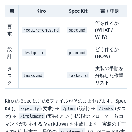
層
Kiro
Spec Kit
書く中身
何を作るか
要
(WHAT /
requirements.md
spec.md
求
WHY)
設
どう作るか
design.md
plan.md
計
(HOW)
タ
実装の手順を
ス
分解した作業
tasks.md
tasks.md
ク
リスト
Kiro の Spec はこの3ファイルがそのまま並びます。Spec
Kit は
(要求) →
(設計) →
(タス
/specify
/plan
/tasks
ク) →
(実装) という4段階のフローで、各コ
/implement
マンドが対応する Markdown を生成します。実装の手前
までが仕様書で、最後の
だけがコードを書
/implement