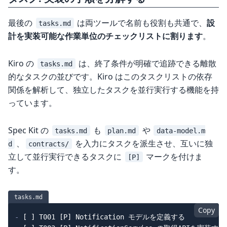
最後の
は両ツールで名前も役割も共通で、
設
tasks.md
計を実装可能な作業単位のチェックリストに割ります
。
Kiro の
は、終了条件が明確で追跡できる離散
tasks.md
的なタスクの並びです。Kiro はこのタスクリストの依存
関係を解析して、独立したタスクを並行実行する機能を持
っています。
Spec Kit の
も
や
tasks.md
plan.md
data-model.m
、
を入力にタスクを派生させ、互いに独
d
contracts/
立して並行実行できるタスクに
マークを付けま
[P]
す。
tasks.md
Copy
-