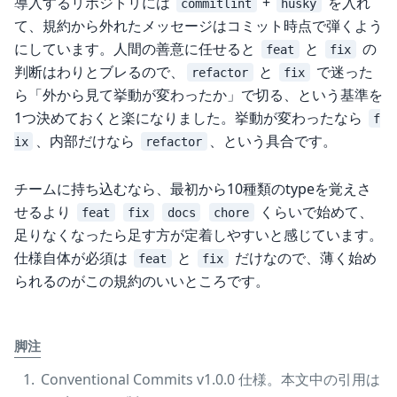
導入するリポジトリには
+
を入れ
commitlint
husky
て、規約から外れたメッセージはコミット時点で弾くよう
にしています。人間の善意に任せると
と
の
feat
fix
判断はわりとブレるので、
と
で迷った
refactor
fix
ら「外から見て挙動が変わったか」で切る、という基準を
1つ決めておくと楽になりました。挙動が変わったなら
f
、内部だけなら
、という具合です。
ix
refactor
チームに持ち込むなら、最初から10種類のtypeを覚えさ
せるより
くらいで始めて、
feat
fix
docs
chore
足りなくなったら足す方が定着しやすいと感じています。
仕様自体が必須は
と
だけなので、薄く始め
feat
fix
られるのがこの規約のいいところです。
脚注
Conventional Commits v1.0.0 仕様。本文中の引用は