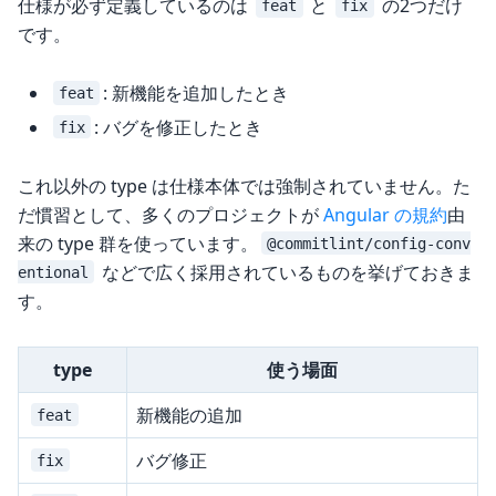
仕様が必ず定義しているのは
と
の2つだけ
feat
fix
です。
: 新機能を追加したとき
feat
: バグを修正したとき
fix
これ以外の type は仕様本体では強制されていません。た
だ慣習として、多くのプロジェクトが
Angular の規約
由
来の type 群を使っています。
@commitlint/config-conv
などで広く採用されているものを挙げておきま
entional
す。
type
使う場面
新機能の追加
feat
バグ修正
fix