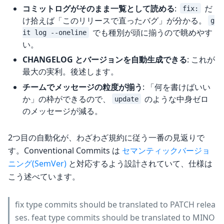
コミットログがそのまま一覧として読める
:
だ
fix:
け拾えば「このリリースで直ったバグ」が分かる。
g
でも種別が頭に揃うので眺めやす
it log --oneline
い。
CHANGELOG とバージョンを自動生成できる
: これが
最大の実利。後述します。
チームでメッセージの粒度が揃う
: 「何を書けばいい
か」の枠ができるので、
のような中身ゼロ
update
のメッセージが減る。
2つ目の自動化が、わざわざ規約に従う一番の見返りで
す。Conventional Commits は
セマンティックバージョ
ニング(SemVer)
と対応するよう設計されていて、仕様は
こう述べています。
fix type commits should be translated to PATCH relea
ses. feat type commits should be translated to MINO