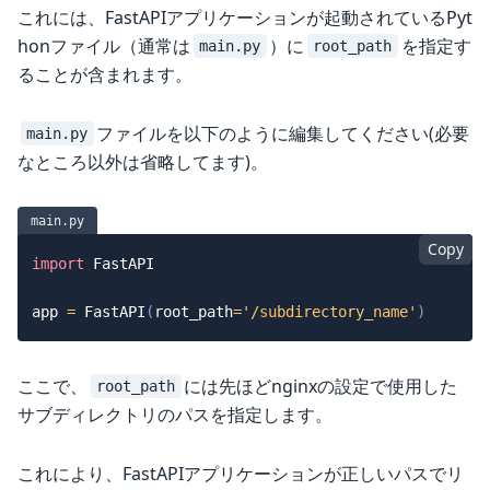
これには、FastAPIアプリケーションが起動されているPyt
honファイル（通常は
）に
を指定す
main.py
root_path
ることが含まれます。
ファイルを以下のように編集してください(必要
main.py
なところ以外は省略してます)。
main.py
Copy
import
 FastAPI

app 
=
 FastAPI
(
root_path
=
'/subdirectory_name'
)
ここで、
には先ほどnginxの設定で使用した
root_path
サブディレクトリのパスを指定します。
これにより、FastAPIアプリケーションが正しいパスでリ