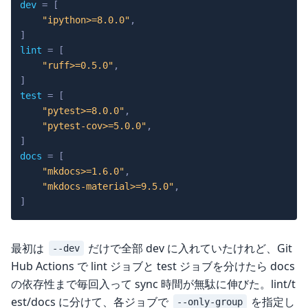
dev
=
[
"ipython>=8.0.0"
,
]
lint
=
[
"ruff>=0.5.0"
,
]
test
=
[
"pytest>=8.0.0"
,
"pytest-cov>=5.0.0"
,
]
docs
=
[
"mkdocs>=1.6.0"
,
"mkdocs-material>=9.5.0"
,
]
最初は
だけで全部 dev に入れていたけれど、Git
--dev
Hub Actions で lint ジョブと test ジョブを分けたら docs
の依存性まで毎回入って sync 時間が無駄に伸びた。lint/t
est/docs に分けて、各ジョブで
を指定し
--only-group