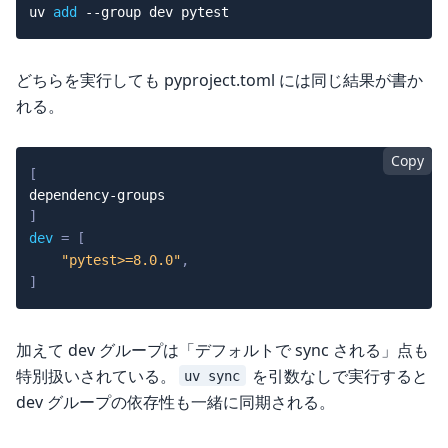
uv 
add
--group
どちらを実行しても pyproject.toml には同じ結果が書か
れる。
Copy
[
dependency-groups
]
dev
=
[
"pytest>=8.0.0"
,
]
加えて dev グループは「デフォルトで sync される」点も
特別扱いされている。
を引数なしで実行すると
uv sync
dev グループの依存性も一緒に同期される。