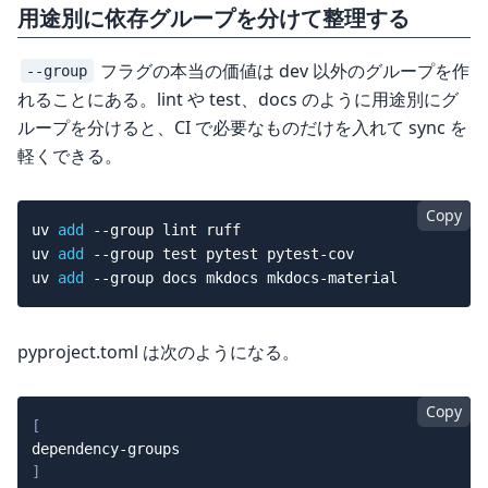
用途別に依存グループを分けて整理する
フラグの本当の価値は dev 以外のグループを作
--group
れることにある。lint や test、docs のように用途別にグ
ループを分けると、CI で必要なものだけを入れて sync を
軽くできる。
Copy
uv 
add
--group
 lint ruff

uv 
add
--group
test
 pytest pytest-cov

uv 
add
--group
pyproject.toml は次のようになる。
Copy
[
dependency-groups
]