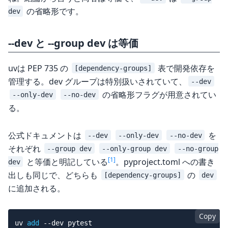
の省略形です。
dev
--dev と --group dev は等価
uvは PEP 735 の
表で開発依存を
[dependency-groups]
管理する。dev グループは特別扱いされていて、
--dev
の省略形フラグが用意されてい
--only-dev
--no-dev
る。
公式ドキュメントは
を
--dev
--only-dev
--no-dev
それぞれ
--group dev
--only-group dev
--no-group
[1]
と等価と明記している
。pyproject.toml への書き
dev
出しも同じで、どちらも
の
[dependency-groups]
dev
に追加される。
Copy
uv 
add
--dev
 pytest
