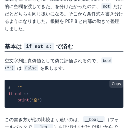
的に空欄を渡してきた」を分けたかったのに、
だけ
not
だとどちらも同じ扱いになる。そこから条件式を書き分け
るようになりました。根拠を PEP 8 と内部の動きで整理
しました。
基本は
で済む
if not s:
空文字列は真偽値として偽に評価されるので、
bool
は
を返します。
("")
False
Copy
s 
=
""
if
not
 s
:
print
(
"空"
)
この書き方が他の比較より速いのは、
（フォ
__bool__
ールバックで
）を呼び出すだけで済むからで
__len__