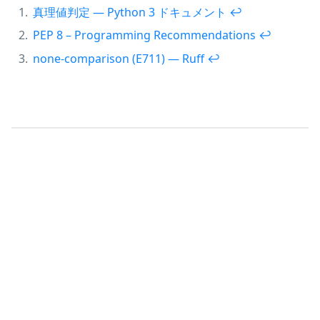
真理値判定 — Python 3 ドキュメント
↩︎
PEP 8 – Programming Recommendations
↩︎
none-comparison (E711) — Ruff
↩︎