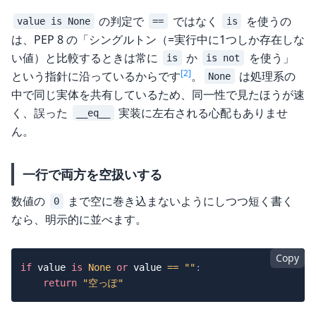
の判定で
ではなく
を使うの
value is None
==
is
は、PEP 8 の「シングルトン（=実行中に1つしか存在しな
い値）と比較するときは常に
か
を使う」
is
is not
[2]
という指針に沿っているからです
。
は処理系の
None
中で同じ実体を共有しているため、同一性で見たほうが速
く、誤った
実装に左右される心配もありませ
__eq__
ん。
一行で両方を空扱いする
数値の
まで空に巻き込まないようにしつつ短く書く
0
なら、明示的に並べます。
Copy
if
 value 
is
None
or
 value 
==
""
:
return
"空っぽ"