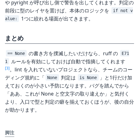
や pyright が呼び出し側で警告を出してくれます。判定の
前段に型のレイヤを置けば、本体のロジックを
if not v
1つに絞れる場面が出てきます。
alue:
まとめ
の書き方を撲滅したいだけなら、ruff の
== None
E71
ルールを有効にしておけば自動で指摘してくれます
1
[3]
。lint を入れていないプロジェクトなら、チームのコー
ディング規約に「
判定は
」と1行だけ加
None
is None
えておくのが小さい予防になります。バグを踏んでから
「ああ、これが None と空文字の取り違えか」と気付く
より、入口で型と判定の癖を揃えておくほうが、後の自分
が助かります。
脚注