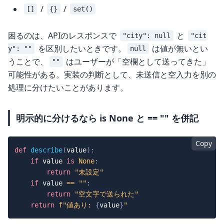
/
/
[]
{}
set()
困るのは、APIのレスポンスで
と
"city": null
"cit
を区別したいときです。
は値が無いとい
y": ""
null
うことで、
はユーザーが「空欄として送ってきた」
""
可能性がある。実装の判断として、未送信と空入力を別の
処理に分けたいことがあります。
明示的に分けるなら is None と == "" を併記
Copy
def
describe
(
value
)
:
if
 value 
is
None
:
return
"未設定"
if
 value 
==
""
:
return
"空文字で送られた"
return
f"値あり: 
{
value
}
"