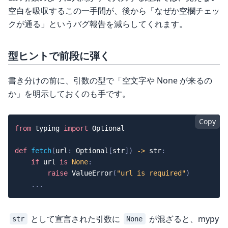
空白を吸収するこの一手間が、後から「なぜか空欄チェッ
クが通る」というバグ報告を減らしてくれます。
型ヒントで前段に弾く
書き分けの前に、引数の型で「空文字や None が来るの
か」を明示しておくのも手です。
Copy
from
 typing 
import
 Optional

def
fetch
(
url
:
 Optional
[
str
]
)
-
>
str
:
if
 url 
is
None
:
raise
 ValueError
(
"url is required"
)
.
.
.
として宣言された引数に
が混ざると、mypy
str
None