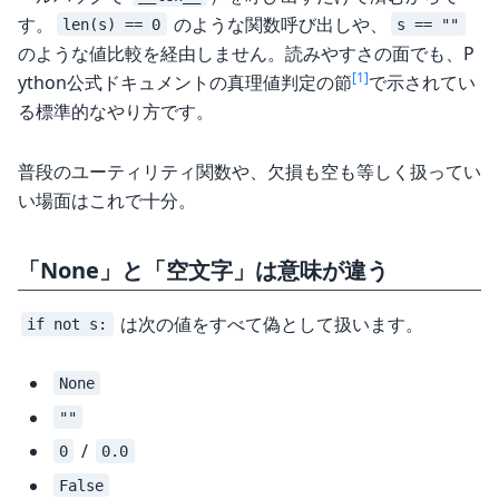
す。
のような関数呼び出しや、
len(s) == 0
s == ""
のような値比較を経由しません。読みやすさの面でも、P
[1]
ython公式ドキュメントの真理値判定の節
で示されてい
る標準的なやり方です。
普段のユーティリティ関数や、欠損も空も等しく扱ってい
い場面はこれで十分。
「None」と「空文字」は意味が違う
は次の値をすべて偽として扱います。
if not s:
None
""
/
0
0.0
False