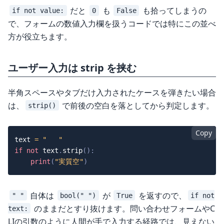
だと
も
も拾ってしまうの
if not value:
0
False
で、フォームの数値入力欄を扱うコードでは特にこの並べ
方が役立ちます。
ユーザー入力は strip を挟む
半角スペースやタブだけ入力されたケースを弾きたい場合
は、
で前後の空白を落としてから判定します。
strip()
Copy
text 
=
"   "
if
not
 text
.
strip
(
)
:
print
(
"実質空"
)
自体は
が
を返すので、
" "
bool(" ")
True
if not
のままだとすり抜けます。問い合わせフォームやC
text:
LIの引数のように人間が手で入力する経路では、見えない