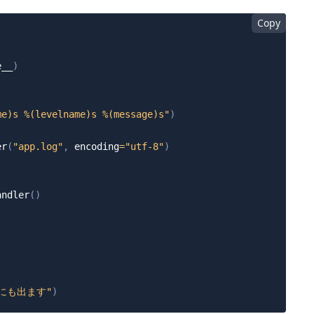
Copy
e__
)
me)s %(levelname)s %(message)s"
)
er
(
"app.log"
,
 encoding
=
"utf-8"
)
andler
(
)
)
にも出ます"
)