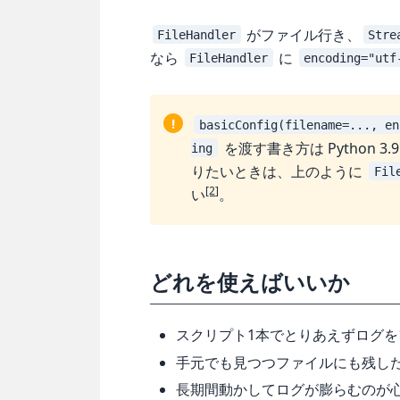
がファイル行き、
FileHandler
Stre
なら
に
FileHandler
encoding="utf
!
basicConfig(filename=..., en
を渡す書き方は Python 
ing
りたいときは、上のように
Fil
[2]
い
。
どれを使えばいいか
スクリプト1本でとりあえずログを
手元でも見つつファイルにも残した
長期間動かしてログが膨らむのが心