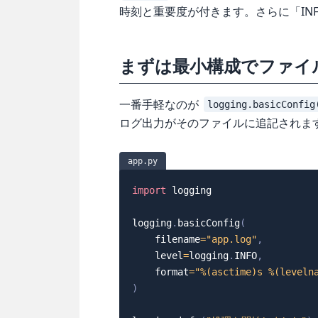
時刻と重要度が付きます。さらに「IN
まずは最小構成でファイ
一番手軽なのが
logging.basicConfig
ログ出力がそのファイルに追記されま
app.py
import
 logging

logging
.
basicConfig
(
    filename
=
"app.log"
,
    level
=
logging
.
INFO
,
format
=
"%(asctime)s %(leveln
)