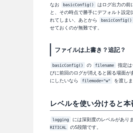
なお
はログ出力の前
basicConfig()
と、その時点で勝手にデフォルト設定
れてしまい、あとから
basicConfig()
せておくのが無難です。
ファイルは上書き？追記？
の
指定は
basicConfig()
filename
びに前回のログが消えると困る場面が
にしたいなら
を渡しま
filemode="w"
レベルを使い分けると本
には深刻度のレベルがあり
logging
の5段階です。
RITICAL