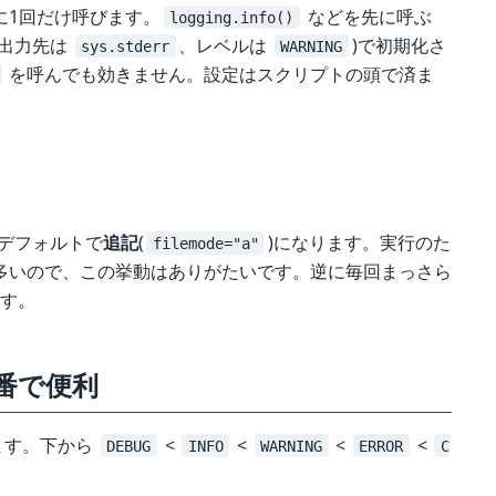
に1回だけ呼びます。
などを先に呼ぶ
logging.info()
(出力先は
、レベルは
)で初期化さ
sys.stderr
WARNING
を呼んでも効きません。設定はスクリプトの頭で済ま
デフォルトで
追記
(
)になります。実行のた
filemode="a"
多いので、この挙動はありがたいです。逆に毎回まっさら
す。
番で便利
ます。下から
<
<
<
<
DEBUG
INFO
WARNING
ERROR
C