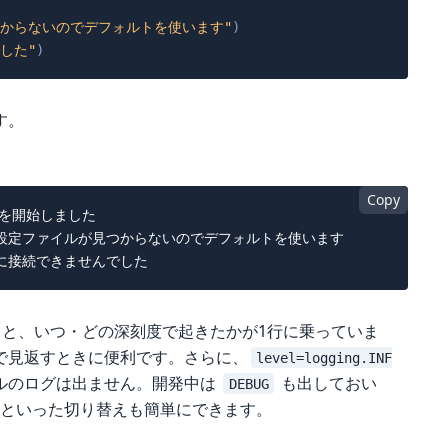
つからないのでデフォルトを使います"
)
した"
)
す。
Copy
 処理を開始しました

ARNING 設定ファイルが見つからないのでデフォルトを使います

と、いつ・どの深刻度で起きたかが1行に乗っていま
で見返すときに便利です。さらに、
level=logging.INF
ルのログは出ません。開発中は
も出しておい
DEBUG
といった切り替えも簡単にできます。