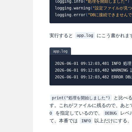
logging
.
info
(
"処理を開始しました"
)
logging
.
warning
(
"設定ファイルが見
logging
.
error
(
"DBに接続できませんで
実行すると
にこう書かれま
app.log
app.log
2026-06-01 09:12:03,481 INFO
2026-06-01 09:12:03,482 W
と比べる
print("処理を開始しました")
す。これがファイルに残るので、あと
を指定しているので、
レベ
O
DEBUG
て、本番では
以上だけにする、
INFO