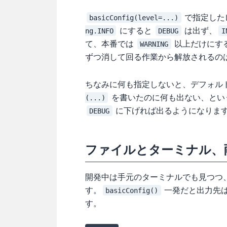
で指定した
basicConfig(level=...)
にすると
は出ず、
ng.INFO
DEBUG
I
て、本番では
以上だけにす
WARNING
ずつ消して回る作業から解放されるの
ちなみに何も指定しないと、デフォル
を書いたのに何も出ない、とい
(...)
に下げれば出るようになりま
DEBUG
ファイルとターミナル、
開発中は手元のターミナルでも見つつ
す。
一発だと出力先
basicConfig()
す。