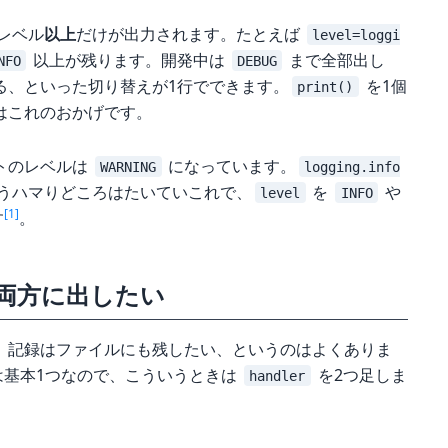
レベル
以上
だけが出力されます。たとえば
level=loggi
以上が残ります。開発中は
まで全部出し
NFO
DEBUG
る、といった切り替えが1行でできます。
を1個
print()
はこれのおかげです。
トのレベルは
になっています。
WARNING
logging.info
うハマりどころはたいていこれで、
を
や
level
INFO
[1]
す
。
両方に出したい
、記録はファイルにも残したい、というのはよくありま
は基本1つなので、こういうときは
を2つ足しま
handler