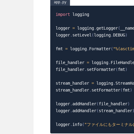
app.py
import
 logging

logger 
=
 logging
.
getLogger
(
__nam
logger
.
setLevel
(
logging
.
DEBUG
)
fmt 
=
 logging
.
Formatter
(
"%(ascti
file_handler 
=
 logging
.
FileHandl
file_handler
.
setFormatter
(
fmt
)
stream_handler 
=
 logging
.
StreamH
stream_handler
.
setFormatter
(
fmt
)
logger
.
addHandler
(
file_handler
)
logger
.
addHandler
(
stream_handler
logger
.
info
(
"ファイルにもターミナル