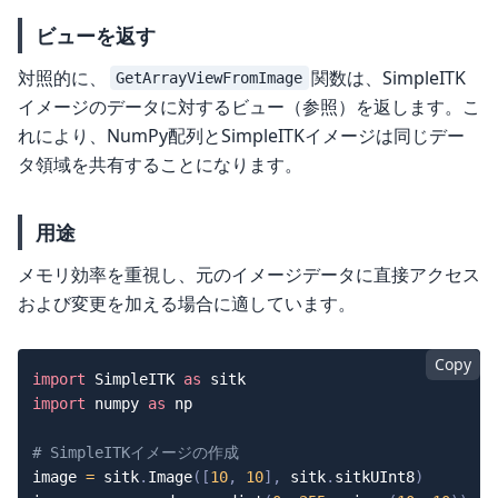
ビューを返す
対照的に、
関数は、SimpleITK
GetArrayViewFromImage
イメージのデータに対するビュー（参照）を返します。こ
れにより、NumPy配列とSimpleITKイメージは同じデー
タ領域を共有することになります。
用途
メモリ効率を重視し、元のイメージデータに直接アクセス
および変更を加える場合に適しています。
Copy
import
 SimpleITK 
as
import
 numpy 
as
 np

# SimpleITKイメージの作成
image 
=
 sitk
.
Image
(
[
10
,
10
]
,
 sitk
.
sitkUInt8
)