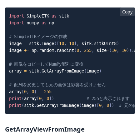
Copy
import
 SimpleITK 
as
import
 numpy 
as
 np

# SimpleITKイメージの作成
image 
=
 sitk
.
Image
(
[
10
,
10
]
,
 sitk
.
sitkUInt8
)
image 
+=
 np
.
random
.
randint
(
0
,
255
,
 size
=
(
10
,
10
)
)
.
as
# 画像をコピーしてNumPy配列に変換
array 
=
 sitk
.
GetArrayFromImage
(
image
)
# 配列を変更しても元の画像は影響を受けません
array
[
0
,
0
]
=
255
print
(
array
[
0
,
0
]
)
# 255と表示されます
print
(
sitk
.
GetArrayFromImage
(
image
)
[
0
,
0
]
)
# 元の値
GetArrayViewFromImage