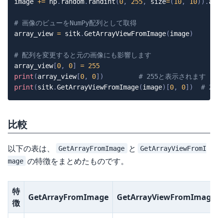
image 
+=
 np
.
random
.
randint
(
0
,
255
,
 size
=
(
10
,
10
)
)
.
as
# 画像のビューをNumPy配列として取得
array_view 
=
 sitk
.
GetArrayViewFromImage
(
image
)
# 配列を変更すると元の画像にも影響します
array_view
[
0
,
0
]
=
255
print
(
array_view
[
0
,
0
]
)
# 255と表示されます
print
(
sitk
.
GetArrayViewFromImage
(
image
)
[
0
,
0
]
)
# 2
比較
以下の表は、
と
GetArrayFromImage
GetArrayViewFromI
の特徴をまとめたものです。
mage
特
GetArrayFromImage
GetArrayViewFromImage
徴