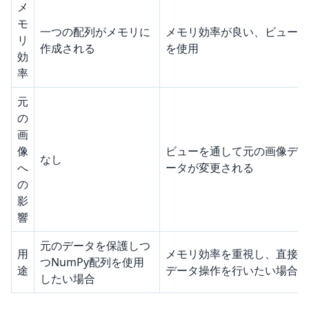
メ
モ
一つの配列がメモリに
メモリ効率が良い、ビュー
リ
作成される
を使用
効
率
元
の
画
像
ビューを通して元の画像デ
なし
へ
ータが変更される
の
影
響
元のデータを保護しつ
用
メモリ効率を重視し、直接
つNumPy配列を使用
途
データ操作を行いたい場合
したい場合