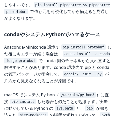
しやすいです。
pip install pipdeptree && pipdeptree
で依存元を可視化してから揃えると見通し
-p protobuf
がよくなります。
condaやシステムPythonでハマるケース
Anaconda/Miniconda 環境で
し
pip install protobuf
た後にもエラーが続く場合は、
conda install -c conda
で conda 側のチャネルから入れ直すと
-forge protobuf
解消することがあります。conda 環境内で pip と conda
の管理パッケージが衝突して、
が
google/__init__.py
片方から見えなくなることが原因です。
macOS でシステム Python（
）に直
/usr/bin/python3
接
した場合も似たことが起きます。実際
pip install
に動かしている Python の
と、
が書き
sys.path
pip
込んだ
の場所がずれていないか、
site-packages
pyth