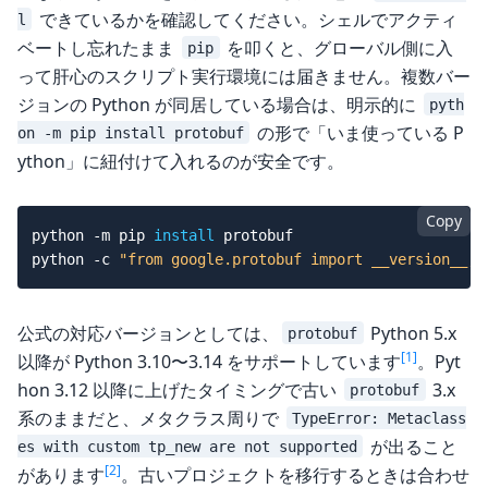
できているかを確認してください。シェルでアクティ
l
ベートし忘れたまま
を叩くと、グローバル側に入
pip
って肝心のスクリプト実行環境には届きません。複数バー
ジョンの Python が同居している場合は、明示的に
pyth
の形で「いま使っている P
on -m pip install protobuf
ython」に紐付けて入れるのが安全です。
Copy
python 
-m
 pip 
install
 protobuf

python 
-c
"from google.protobuf import __version__; 
公式の対応バージョンとしては、
Python 5.x
protobuf
[1]
以降が Python 3.10〜3.14 をサポートしています
。Pyt
hon 3.12 以降に上げたタイミングで古い
3.x
protobuf
系のままだと、メタクラス周りで
TypeError: Metaclass
が出ること
es with custom tp_new are not supported
[2]
があります
。古いプロジェクトを移行するときは合わせ