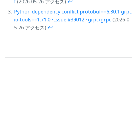
f
(2026-05-26 アクセス)
↩︎
Python dependency conflict protobuf==6.30.1 grpc
io-tools==1.71.0 · Issue #39012 · grpc/grpc
(2026-0
5-26 アクセス)
↩︎