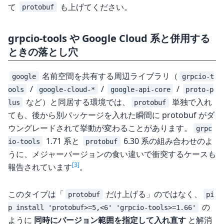
て
も上げてください。
protobuf
grpcio-tools や Google Cloud 系と併用する
ときの落とし穴
名前空間を共有する周辺ライブラリ（
google
grpcio-t
/
/
/
ools
google-cloud-*
google-api-core
proto-p
など）と同居する環境では、
単独で入れ
lus
protobuf
ても、後から別パッケージを入れた瞬間に protobuf がダ
ウングレードされて挙動が変わることがあります。
grpc
1.71 系と
6.30 系の組み合わせのよ
io-tools
protobuf
うに、メジャーバージョンの食い違いで衝突するケースも
[3]
報告されています
。
このタイプは「
だけ上げる」のではなく、
protobuf
pi
の
p install 'protobuf>=5,<6' 'grpcio-tools>=1.66'
ように
同時にバージョン範囲を指定して入れ直す
と解消