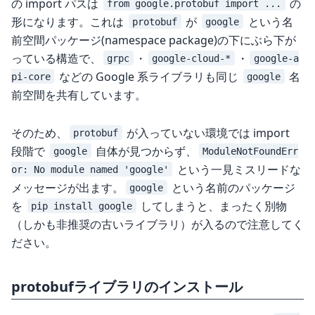
の import パスは
の
from google.protobuf import ...
形になります。これは
が
という名
protobuf
google
前空間パッケージ(namespace package)の下にぶら下が
っている構造で、
・
・
grpc
google-cloud-*
google-a
などの Google 系ライブラリも同じ
名
pi-core
google
前空間を共有しています。
そのため、
が入っていない環境では import
protobuf
段階で
自体が見つからず、
google
ModuleNotFoundErr
という一見ミスリードな
or: No module named 'google'
メッセージが出ます。
という名前のパッケージ
google
を
してしまうと、まったく別物
pip install google
（しかも非推奨の古いライブラリ）が入るので注意してく
ださい。
protobufライブラリのインストール