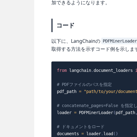
加できるようになります。
コード
以下に、LangChainの
PDFMinerLoade
取得する方法を示すコード例を示しま
from
 langchain
.
document_loaders 
# PDFファイルのパスを指定
pdf_path 
=
"path/to/your/documen
# concatenate_pages=False を
loader 
=
 PDFMinerLoader
(
pdf_path
# ドキュメントをロード
documents 
=
 loader
.
load
(
)