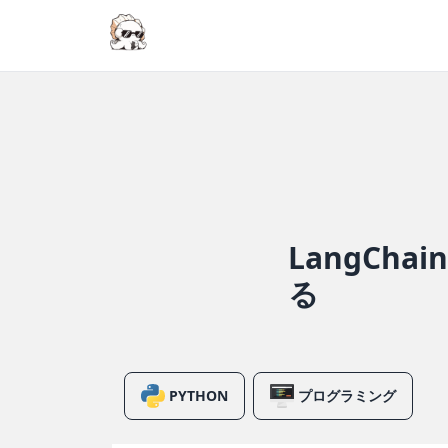
LangCha
る
PYTHON
プログラミング