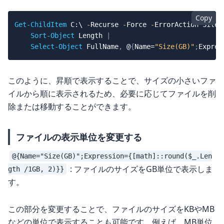
Copy
Get-ChildItem
 C:\ 
-
Recurse 
-
Force 
-
ErrorAction Silen
Sort-Object
 Length 
|
Select-Object
 FullName
,
 @
{
Name=
"Size(GB)"
;
Expres
このように、昇順で表示することで、サイズの小さいファ
イルから順に表示されるため、必要に応じてファイルを削
除または移動することができます。
ファイルの表示単位を変更する
@{Name="Size(GB)";Expression={[math]::round($_.Len
: ファイルのサイズをGB単位で表示しま
gth /1GB, 2)}}
す。
この部分を変更することで、ファイルのサイズをKBやMB
などの単位で表示することも可能です。例えば、MB単位