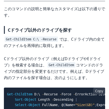
このコマンドの説明と簡単なカスタマイズは以下の通りで
す。
Cドライブ以外のドライブを探す
では、Cドライブ内の全て
Get-ChildItem C:\ -Recurse
のファイルを再帰的に取得します。
Cドライブ以外のドライブ（例えばDドライブやEドライ
ブ）を検索する場合は、
コマンドのドラ
Get-ChildItem
イブの指定部分を変更するだけです。例えば、Dドライブ
内のファイルを探す場合は、次のようにします。
Copy
Get-ChildItem
 D:\ 
-
Recurse 
-
Force 
-
ErrorAction Silen
Sort-Object
 Length 
-
Descending 
|
Select-Object
 FullName
,
 @
{
Name=
"Size(GB)"
;
Expres