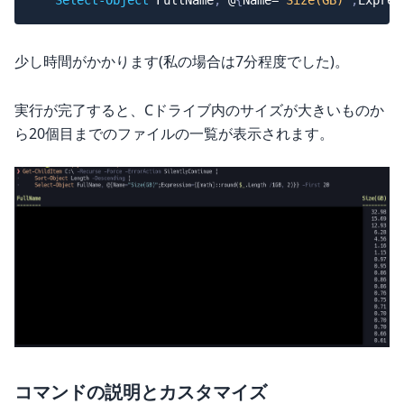
Select-Object
 FullName
,
 @
{
Name=
"Size(GB)"
;
Expres
少し時間がかかります(私の場合は7分程度でした)。
実行が完了すると、Cドライブ内のサイズが大きいものか
ら20個目までのファイルの一覧が表示されます。
コマンドの説明とカスタマイズ