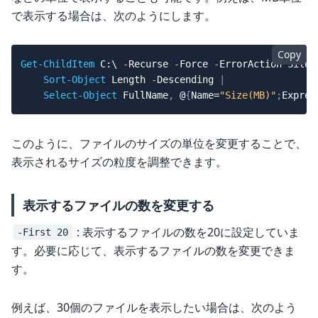
で表示する場合は、次のようにします。
Copy
Get-ChildItem
 C:\ 
-
Recurse 
-
Force 
-
ErrorAction Silen
Sort-Object
 Length 
-
Descending 
|
Select-Object
 FullName
,
 @
{
Name=
"Size(MB)"
;
Expres
このように、ファイルのサイズの単位を変更することで、
表示されるサイズの粒度を調整できます。
表示するファイルの数を変更する
: 表示するファイルの数を20に設定していま
-First 20
す。必要に応じて、表示するファイルの数を変更できま
す。
例えば、30個のファイルを表示したい場合は、次のよう