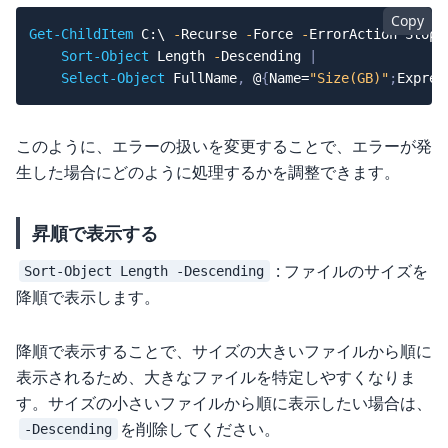
Copy
Get-ChildItem
 C:\ 
-
Recurse 
-
Force 
-
ErrorAction Stop 
Sort-Object
 Length 
-
Descending 
|
Select-Object
 FullName
,
 @
{
Name=
"Size(GB)"
;
Expres
このように、エラーの扱いを変更することで、エラーが発
生した場合にどのように処理するかを調整できます。
昇順で表示する
: ファイルのサイズを
Sort-Object Length -Descending
降順で表示します。
降順で表示することで、サイズの大きいファイルから順に
表示されるため、大きなファイルを特定しやすくなりま
す。サイズの小さいファイルから順に表示したい場合は、
を削除してください。
-Descending