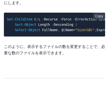
にします。
Copy
Get-ChildItem
 C:\ 
-
Recurse 
-
Force 
-
ErrorAction Silen
Sort-Object
 Length 
-
Descending 
|
Select-Object
 FullName
,
 @
{
Name=
"Size(GB)"
;
Expres
このように、表示するファイルの数を変更することで、必
要な数のファイルを表示できます。