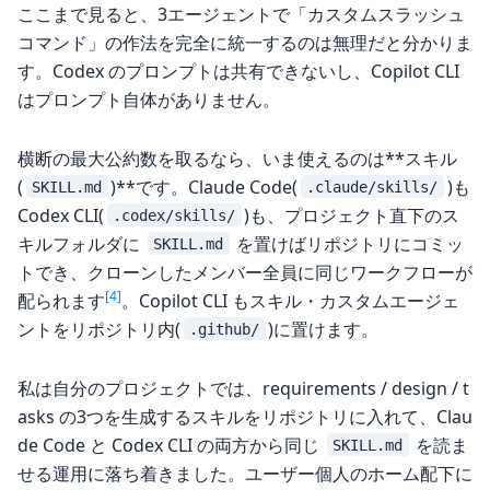
ここまで見ると、3エージェントで「カスタムスラッシュ
コマンド」の作法を完全に統一するのは無理だと分かりま
す。Codex のプロンプトは共有できないし、Copilot CLI
はプロンプト自体がありません。
横断の最大公約数を取るなら、いま使えるのは**スキル
(
)**です。Claude Code(
)も
SKILL.md
.claude/skills/
Codex CLI(
)も、プロジェクト直下のス
.codex/skills/
キルフォルダに
を置けばリポジトリにコミッ
SKILL.md
トでき、クローンしたメンバー全員に同じワークフローが
[4]
配られます
。Copilot CLI もスキル・カスタムエージェ
ントをリポジトリ内(
)に置けます。
.github/
私は自分のプロジェクトでは、requirements / design / t
asks の3つを生成するスキルをリポジトリに入れて、Clau
de Code と Codex CLI の両方から同じ
を読ま
SKILL.md
せる運用に落ち着きました。ユーザー個人のホーム配下に