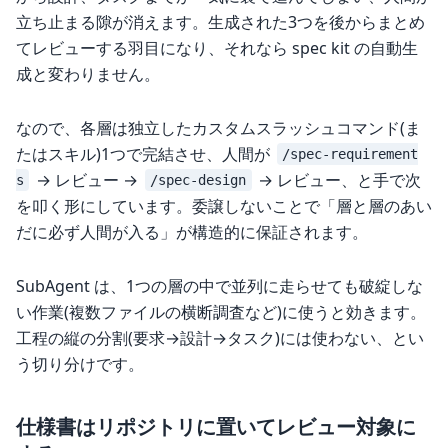
立ち止まる隙が消えます。生成された3つを後からまとめ
てレビューする羽目になり、それなら spec kit の自動生
成と変わりません。
なので、各層は独立したカスタムスラッシュコマンド(ま
たはスキル)1つで完結させ、人間が
/spec-requirement
→ レビュー →
→ レビュー、と手で次
s
/spec-design
を叩く形にしています。委譲しないことで「層と層のあい
だに必ず人間が入る」が構造的に保証されます。
SubAgent は、1つの層の中で並列に走らせても破綻しな
い作業(複数ファイルの横断調査など)に使うと効きます。
工程の縦の分割(要求→設計→タスク)には使わない、とい
う切り分けです。
仕様書はリポジトリに置いてレビュー対象に