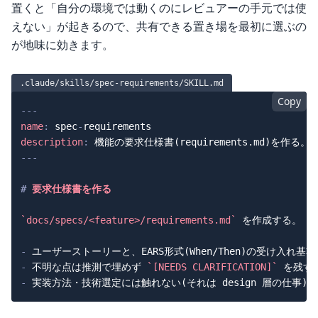
置くと「自分の環境では動くのにレビュアーの手元では使
えない」が起きるので、共有できる置き場を最初に選ぶの
が地味に効きます。
.claude/skills/spec-requirements/SKILL.md
Copy
---
name
:
 spec
-
description
:
 機能の要求仕様書(requirements.md)
---
#
 要求仕様書を作る
`docs/specs/<feature>/requirements.md`
 を作成する。

-
-
 不明な点は推測で埋めず 
`[NEEDS CLARIFICATION]`
-