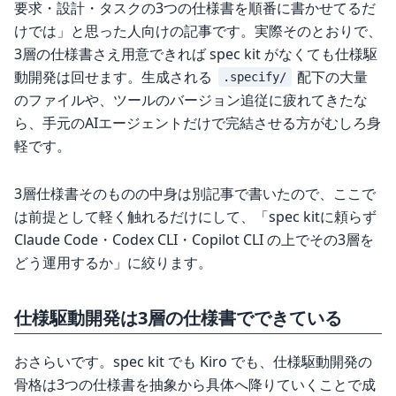
要求・設計・タスクの3つの仕様書を順番に書かせてるだ
けでは」と思った人向けの記事です。実際そのとおりで、
3層の仕様書さえ用意できれば spec kit がなくても仕様駆
動開発は回せます。生成される
配下の大量
.specify/
のファイルや、ツールのバージョン追従に疲れてきたな
ら、手元のAIエージェントだけで完結させる方がむしろ身
軽です。
3層仕様書そのものの中身は別記事で書いたので、ここで
は前提として軽く触れるだけにして、「spec kitに頼らず
Claude Code・Codex CLI・Copilot CLI の上でその3層を
どう運用するか」に絞ります。
仕様駆動開発は3層の仕様書でできている
おさらいです。spec kit でも Kiro でも、仕様駆動開発の
骨格は3つの仕様書を抽象から具体へ降りていくことで成