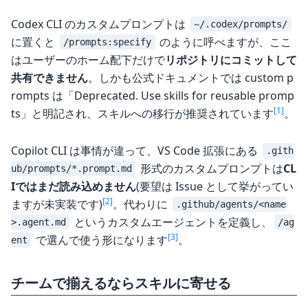
Codex CLI のカスタムプロンプトは
~/.codex/prompts/
に置くと
のように呼べますが、ここ
/prompts:specify
はユーザーのホーム配下だけで
リポジトリにコミットして
共有できません
。しかも公式ドキュメントでは custom p
rompts は「Deprecated. Use skills for reusable promp
[1]
ts」と明記され、スキルへの移行が推奨されています
。
Copilot CLI は事情が違って、VS Code 拡張にある
.gith
形式のカスタムプロンプトは
CL
ub/prompts/*.prompt.md
Iではまだ読み込めません
(要望は Issue として挙がってい
[2]
ますが未実装です)
。代わりに
.github/agents/<name
というカスタムエージェントを定義し、
>.agent.md
/ag
[3]
で選んで使う形になります
。
ent
チームで揃えるならスキルに寄せる