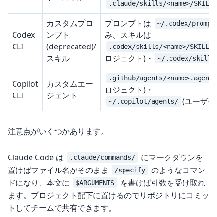
.claude/skills/<name>/SKILL
カスタムプロ
プロンプトは
~/.codex/prompt
Codex
ンプト
み、スキルは
CLI
(deprecated)/
.codex/skills/<name>/SKILL.
スキル
ロジェクト)・
~/.codex/skills
.github/agents/<name>.agent
Copilot
カスタムエー
ロジェクト)・
CLI
ジェント
(ユーザー
~/.copilot/agents/
注意点がいくつかあります。
Claude Code は
にマークダウンを
.claude/commands/
置けばファイル名がそのまま
のようなコマン
/specify
ドになり、本文に
を書けば引数を受け取れ
$ARGUMENTS
ます。プロジェクト配下に置けるのでリポジトリにコミッ
トしてチームで共有できます。