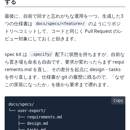
する
最後に、自前で回すと忘れがちな運用を一つ。生成した3
つの仕様書は
のようにリポジ
docs/specs/<feature>/
トリへコミットして、コードと同じく Pull Request のレ
ビュー対象にしておくと効きます。
spec kit は
配下に状態を持ちますが、自前な
.specify/
ら置き場も命名も自由です。要求が変わったらまず requi
rements.md を直し、その差分を起点に design・tasks
を作り直します。仕様書が git の履歴に残るので、「なぜ
この実装になったか」を後から要求まで遡れます。
Copy
docs/specs/

└── user-export/

    ├── requirements.md

    ├── design.md
