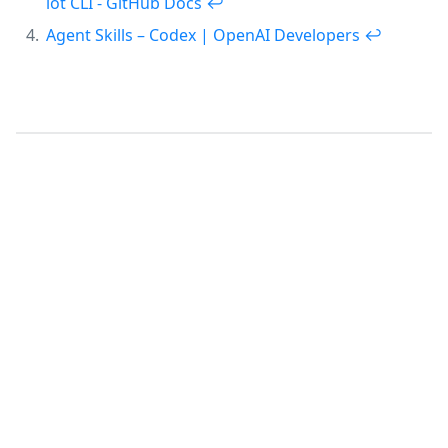
lot CLI - GitHub Docs
↩︎
Agent Skills – Codex | OpenAI Developers
↩︎