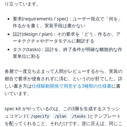
り立っています。
要求(requirements / spec)：ユーザー視点で「何を」
作るかを書く。実装手段は書かない
設計(design / plan)：その要求を「どう」作るか、ア
ーキテクチャやデータモデルに翻訳する
タスク(tasks)：設計を、終了条件が明確な離散的な作
業単位に割る
各層で一度立ち止まって人間がレビューするから、実装の
都合で要求が侵食されずに済む、というのが肝でした。詳
しい書き方は
仕様駆動開発で用意する3種類の仕様書
に書
いています。
spec kit がやっているのは、この3層を生成するスラッシ
ュコマンド(
)とテンプレート
/specify
/plan
/tasks
を配ってくれること、それだけです。逆に言えば、同じこ