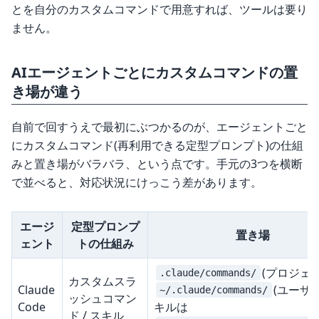
とを自分のカスタムコマンドで用意すれば、ツールは要り
ません。
AIエージェントごとにカスタムコマンドの置
き場が違う
自前で回すうえで最初にぶつかるのが、エージェントごと
にカスタムコマンド(再利用できる定型プロンプト)の仕組
みと置き場がバラバラ、という点です。手元の3つを横断
で並べると、対応状況にけっこう差があります。
エージ
定型プロンプ
置き場
ェント
トの仕組み
(プロジェ
.claude/commands/
カスタムスラ
Claude
(ユーザ
~/.claude/commands/
ッシュコマン
Code
キルは
ド / スキル