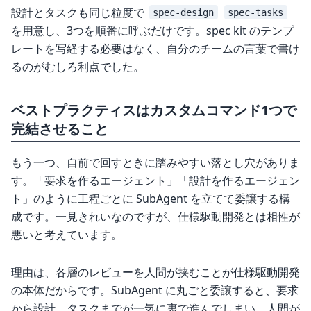
設計とタスクも同じ粒度で
spec-design
spec-tasks
を用意し、3つを順番に呼ぶだけです。spec kit のテンプ
レートを写経する必要はなく、自分のチームの言葉で書け
るのがむしろ利点でした。
ベストプラクティスはカスタムコマンド1つで
完結させること
もう一つ、自前で回すときに踏みやすい落とし穴がありま
す。「要求を作るエージェント」「設計を作るエージェン
ト」のように工程ごとに SubAgent を立てて委譲する構
成です。一見きれいなのですが、仕様駆動開発とは相性が
悪いと考えています。
理由は、各層のレビューを人間が挟むことが仕様駆動開発
の本体だからです。SubAgent に丸ごと委譲すると、要求
から設計、タスクまでが一気に裏で進んでしまい、人間が