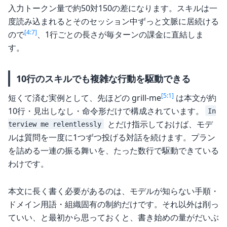
入力トークン量で約50対150の差になります。スキルは一
度読み込まれるとそのセッション中ずっと文脈に居続ける
[4:7]
ので
、1行ごとの長さが毎ターンの課金に直結しま
す。
10行のスキルでも複雑な行動を駆動できる
[5:1]
短くて済む実例として、先ほどの grill-me
は本文が約
10行・見出しなし・命令形だけで構成されています。
In
とだけ指示しておけば、モデ
terview me relentlessly
ルは質問を一度に1つずつ投げる対話を続けます。プラン
を詰める一連の振る舞いを、たった数行で駆動できている
わけです。
本文に長く書く必要があるのは、モデルが知らない手順・
ドメイン用語・組織固有の制約だけです。それ以外は削っ
ていい、と最初から思っておくと、書き始めの量がだいぶ