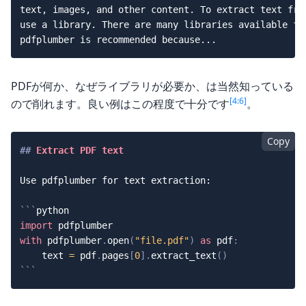
text, images, and other content. To extract text from
use a library. There are many libraries available for
PDFが何か、なぜライブラリが必要か、は当然知っている
[4:6]
ので削れます。良い例はこの程度で十分です
。
Copy
##
 Extract PDF text
Use pdfplumber for text extraction:

```
python
import
with
 pdfplumber
.
open
(
"file.pdf"
)
as
 pdf
:
    text 
=
 pdf
.
pages
[
0
]
.
extract_text
(
)
```