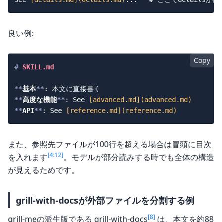
良い例:
Copy
#
 SKILL.md
**
基本
**
**
高度な機能
**
: See 
[
advanced.md
](
advanced.md
)
**
API
**
: See 
[
reference.md
](
reference.md
)
また、参照先ファイルが100行を超える場合は冒頭に目次
[4:12]
を入れます
。モデルが部分読みする時でも全体の構造
が見えるためです。
grill-with-docsが外部ファイルを分割する例
[8]
grill-meの派生版である grill-with-docs
は、本文を約88