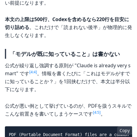
い前提になります。
本文の上限は500行、Codexを含めるなら220行を目安に
切り詰める
。これだけで「読まれない後半」が物理的に発
生しなくなります。
「モデルが既に知っていること」は書かない
公式が繰り返し強調する原則が "Claude is already very s
[4:4]
mart" です
。情報を書くたびに「これはモデルがすで
に知っていることか？」を1回挟むだけで、本文は半分以
下になります。
公式が悪い例として挙げているのが、PDFを扱うスキルで
[4:5]
こんな前置きを書いてしまうケースです
。
Copy
PDF (Portable Document Format) files are a common fil