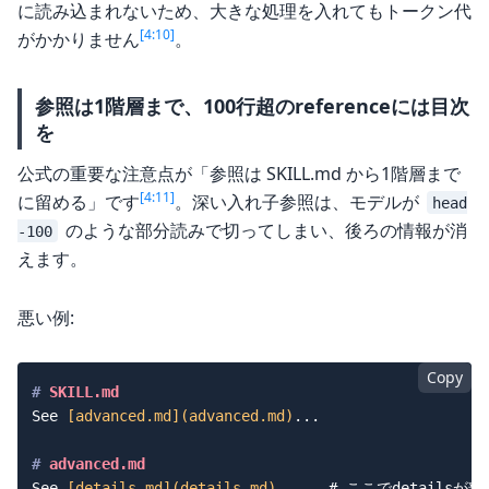
に読み込まれないため、大きな処理を入れてもトークン代
[4:10]
がかかりません
。
参照は1階層まで、100行超のreferenceには目次
を
公式の重要な注意点が「参照は SKILL.md から1階層まで
[4:11]
に留める」です
。深い入れ子参照は、モデルが
head
のような部分読みで切ってしまい、後ろの情報が消
-100
えます。
悪い例:
Copy
#
 SKILL.md
See 
[
advanced.md
](
advanced.md
)
...

#
 advanced.md
See 
[
details.md
](
details.md
)