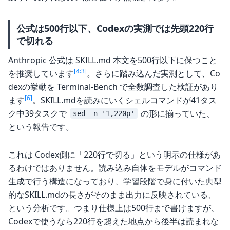
公式は500行以下、Codexの実測では先頭220行
で切れる
Anthropic 公式は SKILL.md 本文を500行以下に保つこと
[4:3]
を推奨しています
。さらに踏み込んだ実測として、Co
dexの挙動を Terminal-Bench で全数調査した検証があり
[6]
ます
。SKILL.mdを読みにいくシェルコマンドが41タス
ク中39タスクで
の形に揃っていた、
sed -n '1,220p'
という報告です。
これは Codex側に「220行で切る」という明示の仕様があ
るわけではありません。読み込み自体をモデルがコマンド
生成で行う構造になっており、学習段階で身に付いた典型
的なSKILL.mdの長さがそのまま出力に反映されている、
という分析です。つまり仕様上は500行まで書けますが、
Codexで使うなら220行を超えた地点から後半は読まれな