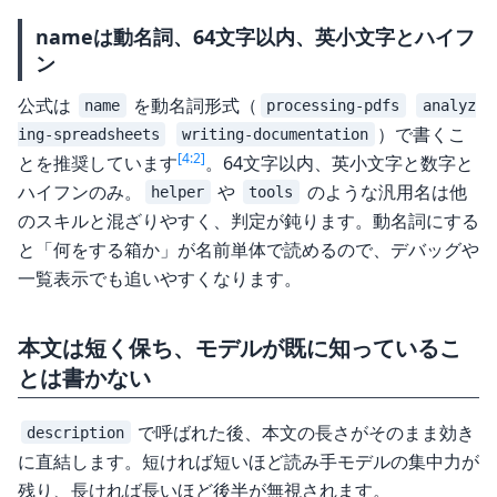
nameは動名詞、64文字以内、英小文字とハイフ
ン
公式は
を動名詞形式（
name
processing-pdfs
analyz
）で書くこ
ing-spreadsheets
writing-documentation
[4:2]
とを推奨しています
。64文字以内、英小文字と数字と
ハイフンのみ。
や
のような汎用名は他
helper
tools
のスキルと混ざりやすく、判定が鈍ります。動名詞にする
と「何をする箱か」が名前単体で読めるので、デバッグや
一覧表示でも追いやすくなります。
本文は短く保ち、モデルが既に知っているこ
とは書かない
で呼ばれた後、本文の長さがそのまま効き
description
に直結します。短ければ短いほど読み手モデルの集中力が
残り、長ければ長いほど後半が無視されます。