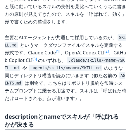
と既に動いているスキルの実例を見比べていくうちに書き
方の原則が見えてきたので、スキルを「呼ばれて、効く」
形で書くための整理をします。
主要なAIエージェントが共通して採用しているのが、
SKI
というマークダウンファイルでスキルを定義する
LL.md
[1]
[2]
形式です。Claude Code
、OpenAI Codex CLI
、GitHu
[3]
b Copilot CLI
のいずれも、
.claude/skills/<name>/SK
や
のような
ILL.md
.agents/skills/<name>/SKILL.md
同じディレクトリ構造を読みにいきます（似た名前の
AG
は別物で、こちらはリポジトリ規約を常時シス
ENTS.md
テムプロンプトに乗せる用途です。スキルは「呼ばれた時
だけロードされる」点が違います）。
descriptionとnameでスキルが「呼ばれる」
かが決まる