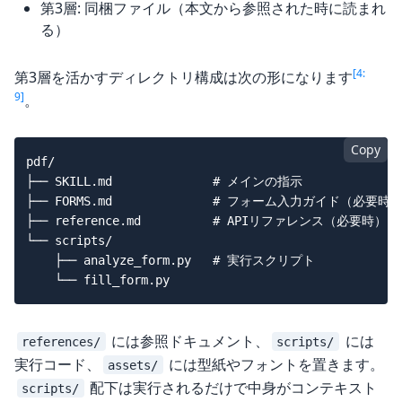
第3層: 同梱ファイル（本文から参照された時に読まれ
る）
[4:
第3層を活かすディレクトリ構成は次の形になります
9]
。
Copy
pdf/

├── SKILL.md              # メインの指示

├── FORMS.md              # フォーム入力ガイド（必要時）
├── reference.md          # APIリファレンス（必要時）

└── scripts/

    ├── analyze_form.py   # 実行スクリプト

には参照ドキュメント、
には
references/
scripts/
実行コード、
には型紙やフォントを置きます。
assets/
配下は実行されるだけで中身がコンテキスト
scripts/