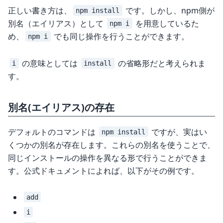
正しい書き方は、
です。しかし、npm側が
npm install
別名（エイリアス）として
を用意しているた
npm i
め、
でも同じ操作を行うことができます。
npm i
の意味としては
の省略形だと考えられま
i
install
す。
別名(エイリアス)の存在
デフォルトのコマンドは
ですが、実はい
npm install
くつかの別名が存在します。これらの別名を使うことで、
同じインストールの操作を異なる形で行うことができま
す。公式ドキュメントによれば、以下がその例です。
add
i