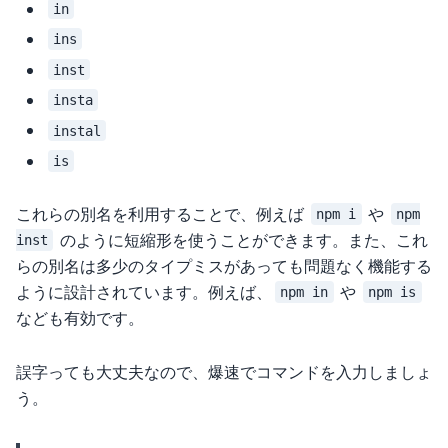
in
ins
inst
insta
instal
is
これらの別名を利用することで、例えば
や
npm i
npm
のように短縮形を使うことができます。また、これ
inst
らの別名は多少のタイプミスがあっても問題なく機能する
ように設計されています。例えば、
や
npm in
npm is
なども有効です。
誤字っても大丈夫なので、爆速でコマンドを入力しましょ
う。