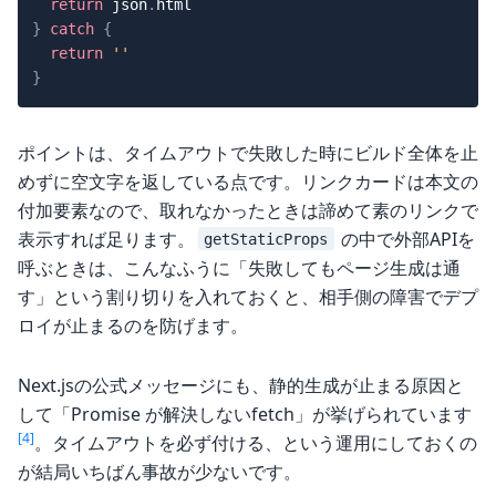
return
 json
.
}
catch
{
return
''
}
ポイントは、タイムアウトで失敗した時にビルド全体を止
めずに空文字を返している点です。リンクカードは本文の
付加要素なので、取れなかったときは諦めて素のリンクで
表示すれば足ります。
の中で外部APIを
getStaticProps
呼ぶときは、こんなふうに「失敗してもページ生成は通
す」という割り切りを入れておくと、相手側の障害でデプ
ロイが止まるのを防げます。
Next.jsの公式メッセージにも、静的生成が止まる原因と
して「Promise が解決しないfetch」が挙げられています
[4]
。タイムアウトを必ず付ける、という運用にしておくの
が結局いちばん事故が少ないです。