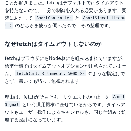
ことが起きました。fetchはデフォルトではタイムアウト
を持たないので、自分で制御を入れる必要があります。実
装にあたって
と
AbortController
AbortSignal.timeou
のどちらを使うか調べたので、その整理です。
t()
なぜfetchはタイムアウトしないのか
fetchはブラウザにもNode.jsにも組み込まれていますが、
標準仕様ではタイムアウトオプションが用意されていませ
ん。
のような指定はで
fetch(url, { timeout: 5000 })
きず、書いても黙って無視されます。
理由は、fetchがそもそも「リクエストの中止」を
Abort
という汎用機構に任せているからです。タイムア
Signal
ウトもユーザー操作によるキャンセルも、同じ仕組みで処
理する設計になっています。