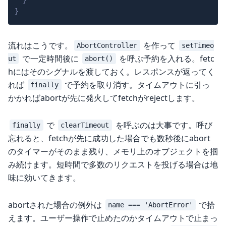
}
}
流れはこうです。
を作って
AbortController
setTimeo
で一定時間後に
を呼ぶ予約を入れる。fetc
ut
abort()
hにはそのシグナルを渡しておく。レスポンスが返ってく
れば
で予約を取り消す。タイムアウトに引っ
finally
かかればabortが先に発火してfetchがrejectします。
で
を呼ぶのは大事です。呼び
finally
clearTimeout
忘れると、fetchが先に成功した場合でも数秒後にabort
のタイマーがそのまま残り、メモリ上のオブジェクトを掴
み続けます。短時間で多数のリクエストを投げる場合は地
味に効いてきます。
abortされた場合の例外は
で拾
name === 'AbortError'
えます。ユーザー操作で止めたのかタイムアウトで止まっ