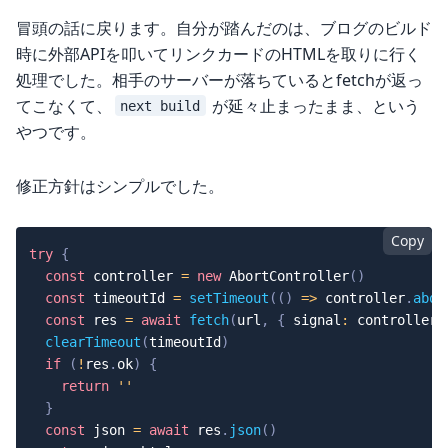
冒頭の話に戻ります。自分が踏んだのは、ブログのビルド
時に外部APIを叩いてリンクカードのHTMLを取りに行く
処理でした。相手のサーバーが落ちているとfetchが返っ
てこなくて、
が延々止まったまま、という
next build
やつです。
修正方針はシンプルでした。
Copy
try
{
const
 controller 
=
new
AbortController
(
)
const
 timeoutId 
=
setTimeout
(
(
)
=>
 controller
.
abor
const
 res 
=
await
fetch
(
url
,
{
 signal
:
 controller
.
clearTimeout
(
timeoutId
)
if
(
!
res
.
ok
)
{
return
''
}
const
 json 
=
await
 res
.
json
(
)