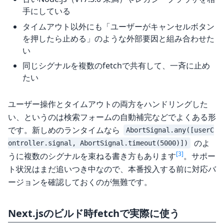
手にしている
タイムアウト以外にも「ユーザーがキャンセルボタン
を押したら止める」のような外部要因と組み合わせた
い
同じシグナルを複数のfetchで共有して、一斉に止め
たい
ユーザー操作とタイムアウトの両方をハンドリングした
い、というのは検索フォームの自動補完などでよくある形
です。新しめのランタイムなら
AbortSignal.any([userC
のよ
ontroller.signal, AbortSignal.timeout(5000)])
[3]
うに複数のシグナルを束ねる書き方もあります
。サポー
ト状況はまだ追いつき中なので、本番投入する前に対応バ
ージョンを確認しておくのが無難です。
Next.jsのビルド時fetchで実際に使う