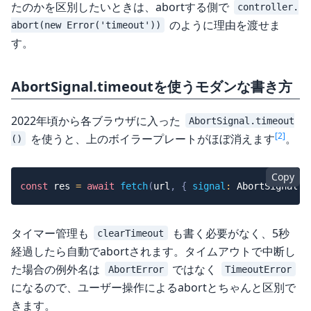
たのかを区別したいときは、abortする側で
controller.
のように理由を渡せま
abort(new Error('timeout'))
す。
AbortSignal.timeoutを使うモダンな書き方
2022年頃から各ブラウザに入った
AbortSignal.timeout
[2]
を使うと、上のボイラープレートがほぼ消えます
。
()
Copy
const
 res 
=
await
fetch
(
url
,
{
signal
:
AbortSignal
.
t
タイマー管理も
も書く必要がなく、5秒
clearTimeout
経過したら自動でabortされます。タイムアウトで中断し
た場合の例外名は
ではなく
AbortError
TimeoutError
になるので、ユーザー操作によるabortとちゃんと区別で
きます。