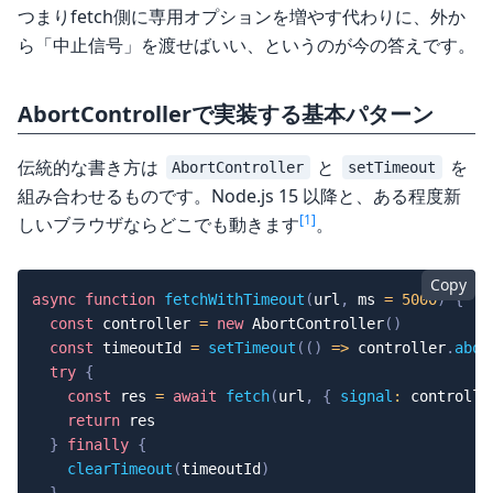
つまりfetch側に専用オプションを増やす代わりに、外か
ら「中止信号」を渡せばいい、というのが今の答えです。
AbortControllerで実装する基本パターン
伝統的な書き方は
と
を
AbortController
setTimeout
組み合わせるものです。Node.js 15 以降と、ある程度新
[1]
しいブラウザならどこでも動きます
。
Copy
async
function
fetchWithTimeout
(
url
,
 ms 
=
5000
)
{
const
 controller 
=
new
AbortController
(
)
const
 timeoutId 
=
setTimeout
(
(
)
=>
 controller
.
abor
try
{
const
 res 
=
await
fetch
(
url
,
{
signal
:
 controlle
return
 res

}
finally
{
clearTimeout
(
timeoutId
)