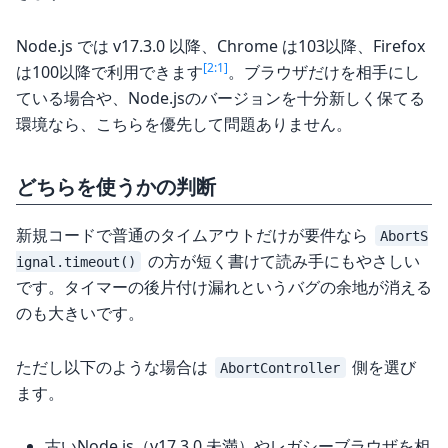
Node.js では v17.3.0 以降、Chrome は103以降、Firefox
[2:1]
は100以降で利用できます
。ブラウザだけを相手にし
ている場合や、Node.jsのバージョンを十分新しく保てる
環境なら、こちらを優先して問題ありません。
どちらを使うかの判断
新規コードで普通のタイムアウトだけが要件なら
AbortS
の方が短く書けて読み手にもやさしい
ignal.timeout()
です。タイマーの後片付け漏れというバグの余地が消える
のも大きいです。
ただし以下のような場合は
側を選び
AbortController
ます。
古いNode.js（v17.3.0 未満）やレガシーブラウザを相