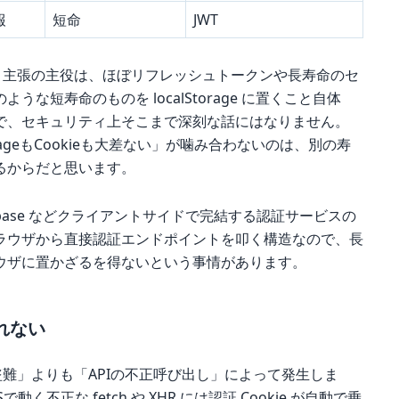
報
短命
JWT
な」という主張の主役は、ほぼリフレッシュトークンや長寿命のセ
な短寿命のものを localStorage に置くこと自体
で、セキュリティ上そこまで深刻な話にはなりません。
lStorageもCookieも大差ない」が噛み合わないのは、別の寿
るからだと思います。
ebase などクライアントサイドで完結する認証サービスの
ラウザから直接認証エンドポイントを叩く構造なので、長
ウザに置かざるを得ないという事情があります。
れない
盗難」よりも「APIの不正呼び出し」によって発生しま
SSで動く不正な fetch や XHR には認証 Cookie が自動で乗