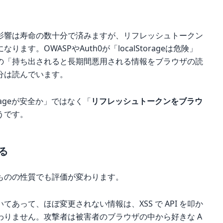
影響は寿命の数十分で済みますが、リフレッシュトークン
す。OWASPやAuth0が「localStorageは危険」
の「持ち出されると長期間悪用される情報をブラウザの読
分は読んでいます。
rageが安全か」ではなく「
リフレッシュトークンをブラウ
うです。
る
ものの性質でも評価が変わります。
あって、ほぼ変更されない情報は、XSS で API を叩か
わりません。攻撃者は被害者のブラウザの中から好きな A