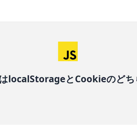
TはlocalStorageとCookieの