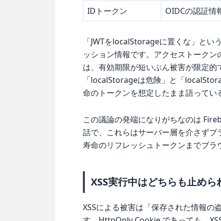
IDトークン
OIDCの認証情
「JWTをlocalStorageに置く
ッション情報です。アクセストークンのよう
は、有効期限が短いぶん被害が限定的
「localStorageは危険」と「loca
命のトークンを想定したまま語ってい
この議論の発端になりがちなのは Fir
話で、これらはサーバー層を介さずブ
寿命のリフレッシュトークンまでブラ
XSS実行中はどちらも止めら
XSSによる被害は「保存された情報の
す。HttpOnly Cookie であっても、X