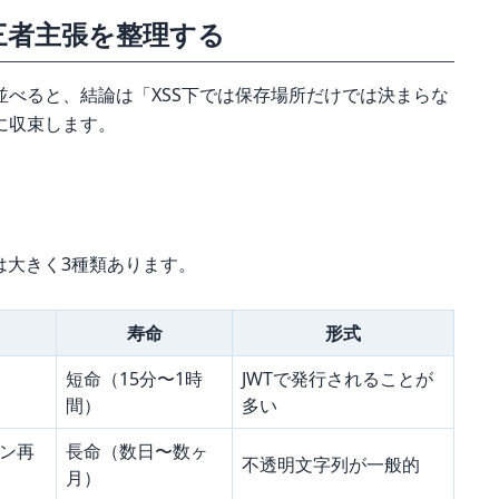
三者主張を整理する
張を並べると、結論は「XSS下では保存場所だけでは決まらな
に収束します。
ンは大きく3種類あります。
寿命
形式
短命（15分〜1時
JWTで発行されることが
間）
多い
ン再
長命（数日〜数ヶ
不透明文字列が一般的
月）