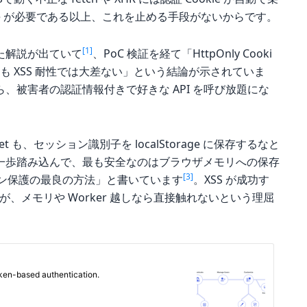
okie が必要である以上、これを止める手段がないからです。
[1]
た解説が出ていて
、PoC 検証を経て「HttpOnly Cooki
いずれも XSS 耐性では大差ない」という結論が示されていま
、被害者の認証情報付きで好きな API を呼び放題にな
t Sheet も、セッション識別子を localStorage に保存するなと
もう一歩踏み込んで、最も安全なのはブラウザメモリへの保存
[3]
トークン保護の最良の方法」と書いています
。XSS が成功す
されるが、メモリや Worker 越しなら直接触れないという理屈