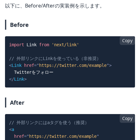
以下に、Before/Afterの実装例を示します。
Before
Copy
import
Link
from
'next/link'
// 外部リンクにLinkを使っている（非推奨）
<
Link
href
=
"
https://twitter.com/example
"
>
</
Link
>
After
Copy
// 外部リンクにはaタグを使う（推奨）
<
a
href
=
"
https://twitter.com/example
"