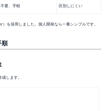
ト不要、手軽
区別しにくい
 User）を採用しました。個人開発なら一番シンプルです。
手順
成
を作成します。