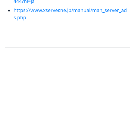
444?hl=ja
https://www.xserver.ne.jp/manual/man_server_ad
s.php