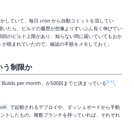
es で動かしていて、毎日 cron から自動コミットを流してい
開いたら、ビルドの履歴が想像よりずいぶん長く伸びてい
500回のビルド上限があり、知らない間に届いていてもおか
トが積まれていたので、確認の手順をメモしておく。
いう制限か
[1:1]
ンでは「Builds per month」が500回までと決まっている
。
で起動されるデプロイや、ダッシュボードから手動
ush
ウントしたもの。複数ブランチを持っていれば、それぞれ