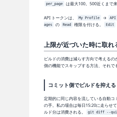
は最大100。500近くま
per_page
API トークンは、
→
My Profile
API
の
権限を付ける。
ages
Read
Edit
上限が近づいた時に取れ
ビルドの消費は減らす方向で考えるのが先
側の機能でスキップする方法、それで
コミット側でビルドを抑える
定期的に同じ内容を流している自動コ
の手。私の場合は毎日15:20に走ら
ルド分は消費される。
git diff --qu