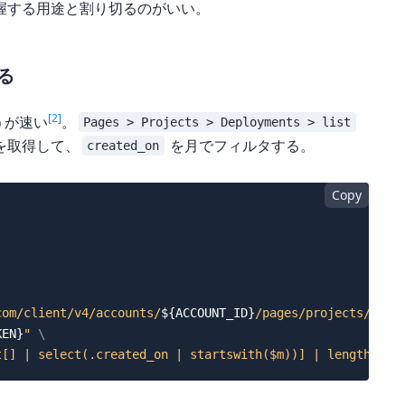
握する用途と割り切るのがいい。
る
[2]
うが速い
。
Pages > Projects > Deployments > list
を取得して、
を月でフィルタする。
created_on
Copy
com/client/v4/accounts/
${ACCOUNT_ID}
/pages/projects/
${PR
KEN}
"
\
t[] | select(.created_on | startswith($m))] | length'