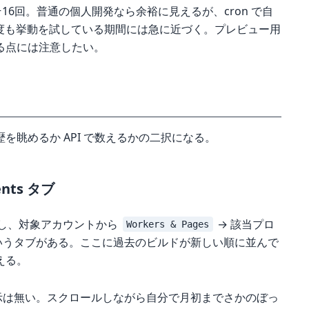
16回。普通の個人開発なら余裕に見えるが、cron で自
で何度も挙動を試している期間には急に近づく。プレビュー用
る点には注意したい。
を眺めるか API で数えるかの二択になる。
nts タブ
グインし、対象アカウントから
→ 該当プロ
Workers & Pages
いうタブがある。ここに過去のビルドが新しい順に並んで
える。
示は無い。スクロールしながら自分で月初までさかのぼっ