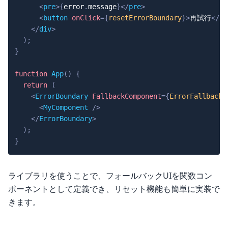
<
pre
>
{
error
.
message
}
</
pre
>
<
button
onClick
=
{
resetErrorBoundary
}
>
再試行
</
bu
</
div
>
)
;
}
function
App
(
)
{
return
(
<
ErrorBoundary
FallbackComponent
=
{
ErrorFallback
}
<
MyComponent
/>
</
ErrorBoundary
>
)
;
}
ライブラリを使うことで、フォールバックUIを関数コン
ポーネントとして定義でき、リセット機能も簡単に実装で
きます。