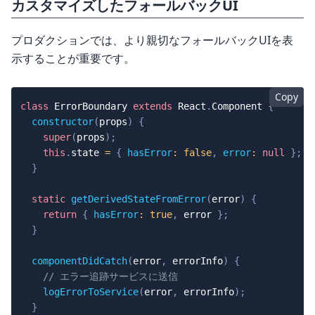
カスタマイズしたフォールバックUI
プロダクションでは、より親切なフォールバックUIを表
示することが重要です。
Copy
class
ErrorBoundary
extends
React
.
Component
{
constructor
(
props
)
{
super
(
props
)
;
this
.
state
=
{
hasError
:
false
,
error
:
null
}
;
}
static
getDerivedStateFromError
(
error
)
{
return
{
hasError
:
true
,
 error 
}
;
}
componentDidCatch
(
error
,
 errorInfo
)
{
// エラー追跡サービスに送信
logErrorToService
(
error
,
 errorInfo
)
;
}