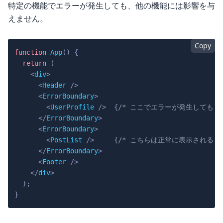
特定の機能でエラーが発生しても、他の機能には影響を与
えません。
Copy
function
App
(
)
{
return
(
<
div
>
<
Header
/>
<
ErrorBoundary
>
<
UserProfile
/>
{
/* ここでエラーが発生しても *
</
ErrorBoundary
>
<
ErrorBoundary
>
<
PostList
/>
{
/* こちらは正常に表示される *
</
ErrorBoundary
>
<
Footer
/>
</
div
>
)
;
}