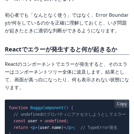
初心者でも「なんとなく使う」ではなく、Error Boundar
yが何をしているのかを正確に理解しておくと、いざ問題
が起きたときに適切な判断ができるようになります。
Reactでエラーが発生すると何が起きるか
Reactのコンポーネントでエラーが発生すると、そのエラ
ーはコンポーネントツリー全体に波及します。結果とし
て、画面が真っ白になったり、何も表示されない状態にな
ります。
Copy
function
BuggyComponent
(
)
{
// undefinedのプロパティにアクセスしようとしてエラー
const
 user 
=
undefined
;
return
<
p
>
{
user
.
name
}
</
p
>
;
// TypeError発生
}