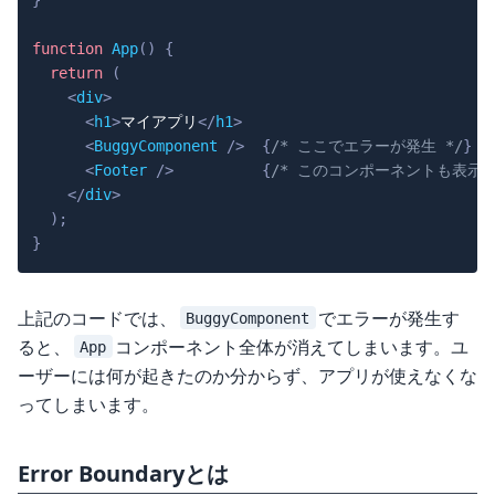
function
App
(
)
{
return
(
<
div
>
<
h1
>
マイアプリ
</
h1
>
<
BuggyComponent
/>
{
/* ここでエラーが発生 */
}
<
Footer
/>
{
/* このコンポーネントも表示さ
</
div
>
)
;
}
上記のコードでは、
でエラーが発生す
BuggyComponent
ると、
コンポーネント全体が消えてしまいます。ユ
App
ーザーには何が起きたのか分からず、アプリが使えなくな
ってしまいます。
Error Boundaryとは