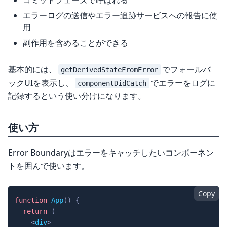
エラーログの送信やエラー追跡サービスへの報告に使
用
副作用を含めることができる
基本的には、
でフォールバ
getDerivedStateFromError
ックUIを表示し、
でエラーをログに
componentDidCatch
記録するという使い分けになります。
使い方
Error Boundaryはエラーをキャッチしたいコンポーネン
トを囲んで使います。
Copy
function
App
(
)
{
return
(
<
div
>