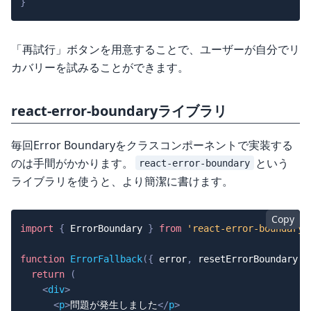
}
「再試行」ボタンを用意することで、ユーザーが自分でリ
カバリーを試みることができます。
react-error-boundaryライブラリ
毎回Error Boundaryをクラスコンポーネントで実装する
のは手間がかかります。
という
react-error-boundary
ライブラリを使うと、より簡潔に書けます。
Copy
import
{
ErrorBoundary
}
from
'react-error-boundary'
function
ErrorFallback
(
{
 error
,
 resetErrorBoundary 
}
return
(
<
div
>
<
p
>
問題が発生しました
</
p
>