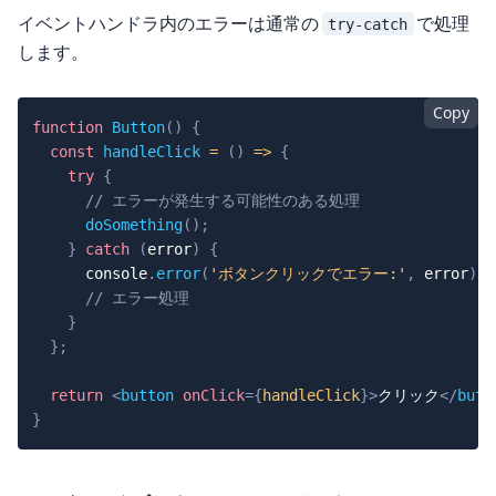
イベントハンドラ内のエラーは通常の
で処理
try-catch
します。
Copy
function
Button
(
)
{
const
handleClick
=
(
)
=>
{
try
{
// エラーが発生する可能性のある処理
doSomething
(
)
;
}
catch
(
error
)
{
console
.
error
(
'ボタンクリックでエラー:'
,
 error
)
;
// エラー処理
}
}
;
return
<
button
onClick
=
{
handleClick
}
>
クリック
</
butt
}