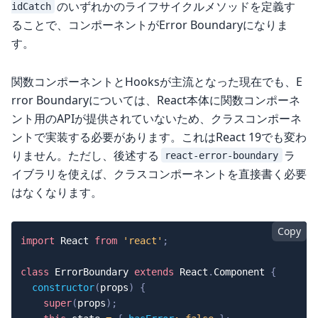
のいずれかのライフサイクルメソッドを定義す
idCatch
ることで、コンポーネントがError Boundaryになりま
す。
関数コンポーネントとHooksが主流となった現在でも、E
rror Boundaryについては、React本体に関数コンポーネ
ント用のAPIが提供されていないため、クラスコンポーネ
ントで実装する必要があります。これはReact 19でも変わ
りません。ただし、後述する
ラ
react-error-boundary
イブラリを使えば、クラスコンポーネントを直接書く必要
はなくなります。
Copy
import
React
from
'react'
;
class
ErrorBoundary
extends
React
.
Component
{
constructor
(
props
)
{
super
(
props
)
;