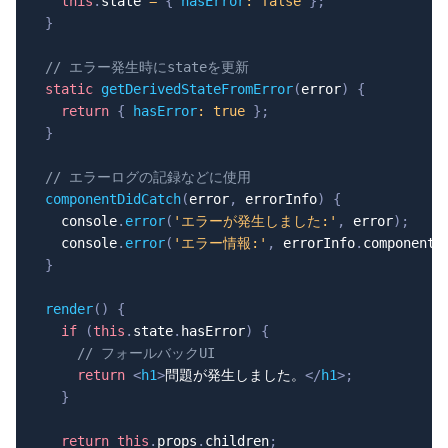
this
.
state
=
{
hasError
:
false
}
;
}
// エラー発生時にstateを更新
static
getDerivedStateFromError
(
error
)
{
return
{
hasError
:
true
}
;
}
// エラーログの記録などに使用
componentDidCatch
(
error
,
 errorInfo
)
{
console
.
error
(
'エラーが発生しました:'
,
 error
)
;
console
.
error
(
'エラー情報:'
,
 errorInfo
.
componentS
}
render
(
)
{
if
(
this
.
state
.
hasError
)
{
// フォールバックUI
return
<
h1
>
問題が発生しました。
</
h1
>
;
}
return
this
.
props
.
children
;