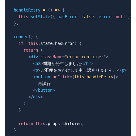
handleRetry
=
(
)
=>
{
this
.
setState
(
{
hasError
:
false
,
error
:
null
}
)
;
}
;
render
(
)
{
if
(
this
.
state
.
hasError
)
{
return
(
<
div
className
=
"
error-container
"
>
<
h2
>
問題が発生しました
</
h2
>
<
p
>
ご不便をおかけして申し訳ありません。
</
p
>
<
button
onClick
=
{
this
.
handleRetry
}
>
            再試行

</
button
>
</
div
>
)
;
}
return
this
.
props
.
children
;
}