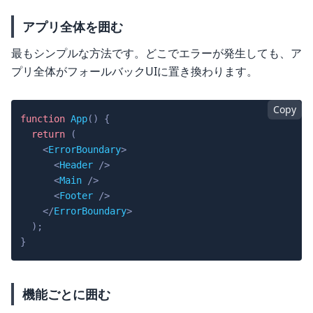
アプリ全体を囲む
最もシンプルな方法です。どこでエラーが発生しても、ア
プリ全体がフォールバックUIに置き換わります。
Copy
function
App
(
)
{
return
(
<
ErrorBoundary
>
<
Header
/>
<
Main
/>
<
Footer
/>
</
ErrorBoundary
>
)
;
}
機能ごとに囲む