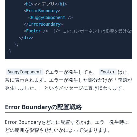
<
h1
>
マイアプリ
</
h1
>
<
ErrorBoundary
>
<
BuggyComponent
/>
</
ErrorBoundary
>
<
Footer
/>
{
/* このコンポーネントは影響を受けない 
</
div
>
)
;
}
でエラーが発生しても、
は正
BuggyComponent
Footer
常に表示されます。エラーが発生した部分だけが「問題が
発生しました。」というメッセージに置き換わります。
Error Boundaryの配置戦略
Error Boundaryをどこに配置するかは、エラー発生時に
どの範囲を影響させたいかによって決まります。