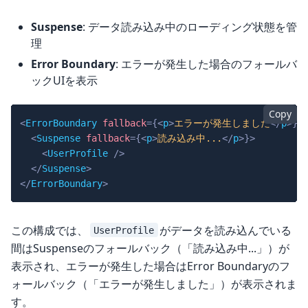
Suspense
: データ読み込み中のローディング状態を管
理
Error Boundary
: エラーが発生した場合のフォールバ
ックUIを表示
Copy
<
ErrorBoundary
fallback
=
{
<
p
>
エラーが発生しました
</
p
>
}
>
<
Suspense
fallback
=
{
<
p
>
読み込み中...
</
p
>
}
>
<
UserProfile
/>
</
Suspense
>
</
ErrorBoundary
>
この構成では、
がデータを読み込んでいる
UserProfile
間はSuspenseのフォールバック（「読み込み中...」）が
表示され、エラーが発生した場合はError Boundaryのフ
ォールバック（「エラーが発生しました」）が表示されま
す。