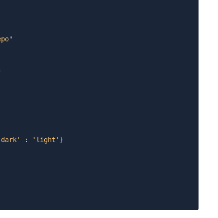
epo
"
"
'dark'
:
'light'
}