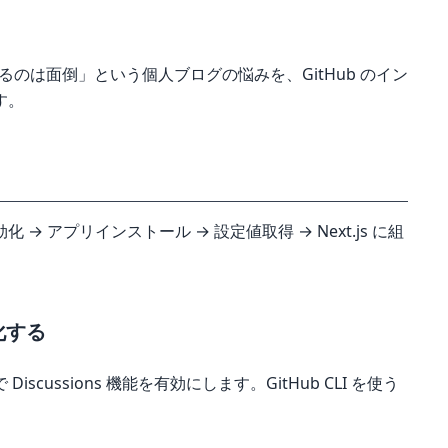
のは面倒」という個人ブログの悩みを、GitHub のイン
す。
s有効化 → アプリインストール → 設定値取得 → Next.js に組
効化する
cussions 機能を有効にします。GitHub CLI を使う