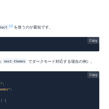
[2]
を使うのが最短です。
eact
Copy
（
でダークモード対応する場合の例）。
next-themes
Copy
t"
;
hemes"
;
(
)
{