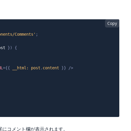
Copy
onents/Comments'
;
ost 
}
)
{
ML
=
{
{
 __html
:
 post
.
content
}
}
/>
尾にコメント欄が表示されます。