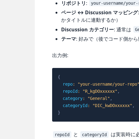
リポジトリ
:
your-username/your-
ページ ↔ Discussion マッピング
かタイトルに連動するか）
Discussion カテゴリー
: 通常は
G
テーマ
: 好みで（後でコード側か
出力例:
{
repo
:
"your-username/your-repo
repoId
:
"R_kgDOxxxxxx"
,
category
:
"General"
,
categoryId
:
"DIC_kwDOxxxxxx"
,
}
と
は実装時に
repoId
categoryId