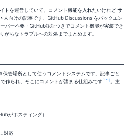
ントサイトを運営していて、コメント機能を入れたいけれど
サ
い
人向けの記事です。GitHub Discussions をバックエン
ーバー不要・GitHub認証つきでコメント機能が実装でき
、ハマりがちなトラブルへの対処までまとめます。
ions をデータ保管場所として使うコメントシステムです。記事ごと
[1:1]
ドが自動で作られ、そこにコメントが溜まる仕組みです
。主
Hubがホスティング）
ンに対応