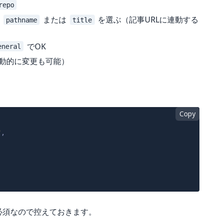
repo
:
または
を選ぶ（記事URLに連動する
pathname
title
でOK
eneral
ら動的に変更も可能）
Copy
"
,
必須なので控えておきます。