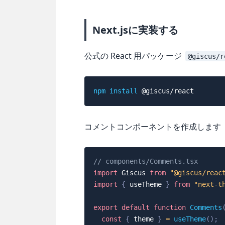
Next.jsに実装する
公式の React 用パッケージ
@giscus/r
npm
install
コメントコンポーネントを作成します
// components/Comments.tsx
import
Giscus
from
"@giscus/reac
import
{
 useTheme 
}
from
"next-t
export
default
function
Comments
const
{
 theme 
}
=
useTheme
(
)
;