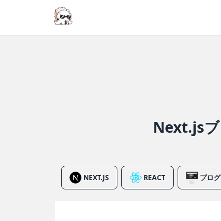
Next.
NEXT.JS
REACT
プログ