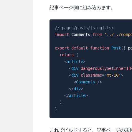
記事ページ側に組み込みます。
// pages/posts/[slug].tsx
import
Comments
from
'../../comp
export
default
function
Post
(
{
 p
return
(
<
article
>
<
div
dangerouslySetInnerHT
<
div
className
=
"
mt-10
"
>
<
Comments
/>
</
div
>
</
article
>
)
;
}
これでビルドすると、記事ページの末