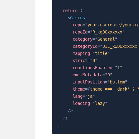
return
(
<
Giscus
repo
=
"
your-username/your-r
repoId
=
"
R_kgDOxxxxxx
"
category
=
"
General
"
categoryId
=
"
DIC_kwDOxxxxxx
mapping
=
"
title
"
strict
=
"
0
"
reactionsEnabled
=
"
1
"
emitMetadata
=
"
0
"
inputPosition
=
"
bottom
"
theme
=
{
theme 
===
'dark'
?
lang
=
"
ja
"
loading
=
"
lazy
"
/>
)
;
}