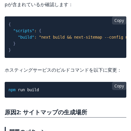
pが含まれているか確認します：
Copy
{
"scripts"
:
{
"build"
:
"next build && next-sitemap --config ne
}
}
ホスティングサービスのビルドコマンドを以下に変更：
Copy
npm
原因2: サイトマップの生成場所