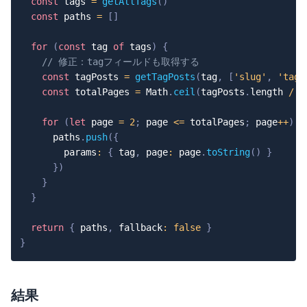
const
 tags 
=
getAllTags
(
)
const
 paths 
=
[
]
for
(
const
 tag 
of
 tags
)
{
// 修正：tagフィールドも取得する
const
 tagPosts 
=
getTagPosts
(
tag
,
[
'slug'
,
'tag'
const
 totalPages 
=
 Math
.
ceil
(
tagPosts
.
length 
/
P
for
(
let
 page 
=
2
;
 page 
<=
 totalPages
;
 page
++
)
{
      paths
.
push
(
{
        params
:
{
 tag
,
 page
:
 page
.
toString
(
)
}
}
)
}
}
return
{
 paths
,
 fallback
:
false
}
}
結果