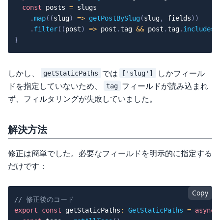
const
 posts 
=
 slugs

.
map
(
(
slug
)
=>
getPostBySlug
(
slug
,
 fields
)
)
.
filter
(
(
post
)
=>
 post
.
tag 
&&
 post
.
tag
.
includes
(
}
しかし、
では
しかフィール
getStaticPaths
['slug']
ドを指定していないため、
フィールドが読み込まれ
tag
ず、フィルタリングが失敗していました。
解決方法
修正は簡単でした。必要なフィールドを明示的に指定する
だけです：
Copy
// 修正後のコード
export
const
 getStaticPaths
:
GetStaticPaths
=
async