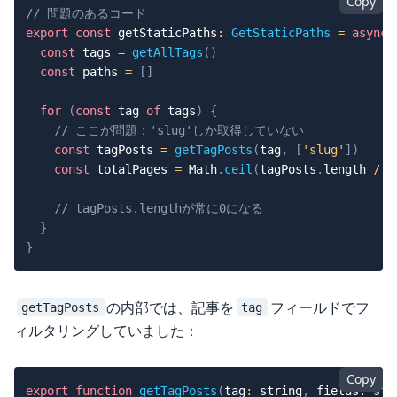
Copy
// 問題のあるコード
export
const
 getStaticPaths
:
GetStaticPaths
=
async
const
 tags 
=
getAllTags
(
)
const
 paths 
=
[
]
for
(
const
 tag 
of
 tags
)
{
// ここが問題：'slug'しか取得していない
const
 tagPosts 
=
getTagPosts
(
tag
,
[
'slug'
]
)
const
 totalPages 
=
 Math
.
ceil
(
tagPosts
.
length 
/
P
// tagPosts.lengthが常に0になる
}
}
の内部では、記事を
フィールドでフ
getTagPosts
tag
ィルタリングしていました：
Copy
export
function
getTagPosts
(
tag
:
string
,
 fields
:
str