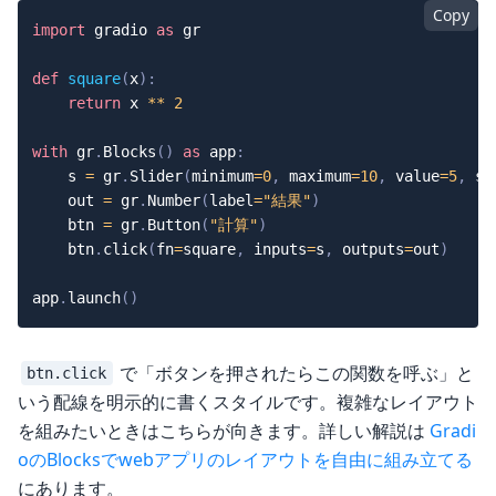
Copy
import
 gradio 
as
 gr

def
square
(
x
)
:
return
 x 
**
2
with
 gr
.
Blocks
(
)
as
 app
:
    s 
=
 gr
.
Slider
(
minimum
=
0
,
 maximum
=
10
,
 value
=
5
,
 st
    out 
=
 gr
.
Number
(
label
=
"結果"
)
    btn 
=
 gr
.
Button
(
"計算"
)
    btn
.
click
(
fn
=
square
,
 inputs
=
s
,
 outputs
=
out
)
app
.
launch
(
)
で「ボタンを押されたらこの関数を呼ぶ」と
btn.click
いう配線を明示的に書くスタイルです。複雑なレイアウト
を組みたいときはこちらが向きます。詳しい解説は
Gradi
oのBlocksでwebアプリのレイアウトを自由に組み立てる
にあります。