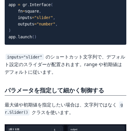
app 
=
 gr
.
Interface
(
    fn
=
square
,
    inputs
=
"slider"
,
    outputs
=
"number"
,
)
app
.
launch
(
)
のショートカット文字列で、デフォル
inputs="slider"
ト設定のスライダーが配置されます。range や初期値は
デフォルトに従います。
パラメータを指定して細かく制御する
最大値や初期値を指定したい場合は、文字列ではなく
g
クラスを使います。
r.Slider()