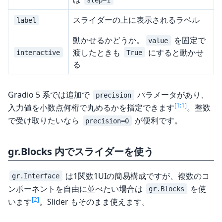
スライダーの上に表示されるラベル
label
動かせるかどうか。
を固定で
value
渡したときも
にすると動かせ
interactive
True
る
Gradio 5 系では追加で
パラメータがあり、
precision
[1:1]
入力値を小数点何桁で丸めるかを指定できます
。整数
で受け取りたいなら
が便利です。
precision=0
gr.Blocks 内でスライダーを使う
は1関数1UIの簡易構成ですが、複数のコ
gr.Interface
ンポーネントを自由に並べたい場合は
を使
gr.Blocks
[2]
います
。Slider もそのまま使えます。