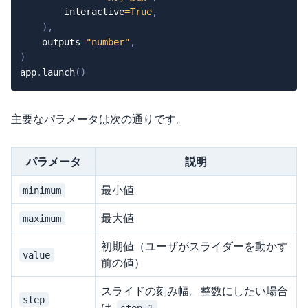
        interactive
=
True
,
)
,
    outputs
=
"number"
,
)
app
.
launch
(
)
主要なパラメータは次の通りです。
パラメータ
説明
最小値
minimum
最大値
maximum
初期値（ユーザがスライダーを動かす
value
前の値）
スライドの刻み幅。整数にしたい場合
step
は
step=1