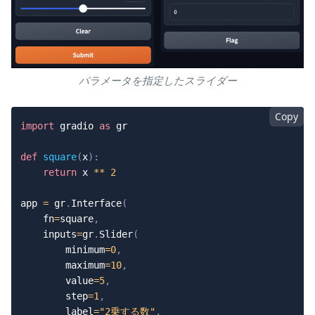
パラメータを指定したスライダー
Copy
import
 gradio 
as
 gr

def
square
(
x
)
:
return
 x 
**
2
app 
=
 gr
.
Interface
(
    fn
=
square
,
    inputs
=
gr
.
Slider
(
        minimum
=
0
,
        maximum
=
10
,
        value
=
5
,
        step
=
1
,
        label
=
"2乗する数"
,