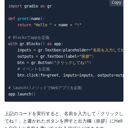
Copy
import
 gradio 
as
 gr

def
greet
(
name
)
:
return
"Hello "
+
 name 
+
"!"
# Blocksでappを定義
with
 gr
.
Blocks
(
)
as
 app
:
    inputs 
=
 gr
.
Textbox
(
placeholder
=
"名前を入力してね!
    outputs 
=
 gr
.
Textbox
(
label
=
"挨拶"
)
    btn 
=
 gr
.
Button
(
"クリックしてね!"
)
# イベントを定義
    btn
.
click
(
fn
=
greet
,
 inputs
=
inputs
,
 outputs
=
outpu
# launch()メソッドでWebアプリを起動
app
.
launch
(
)
上記のコードを実行すると、名前を入力して「クリックし
てね！」と書かれたボタンを押すと出力欄（挨拶）にHell