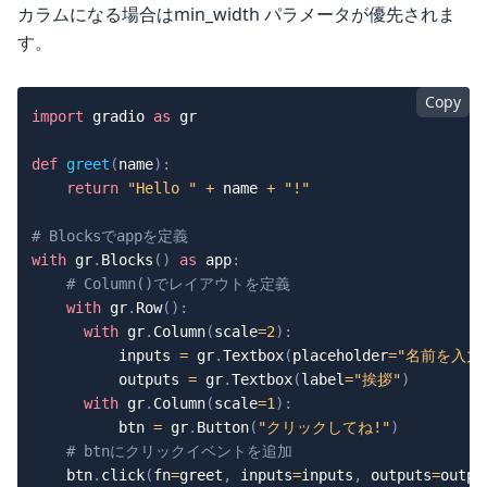
カラムになる場合はmin_width パラメータが優先されま
す。
Copy
import
 gradio 
as
 gr

def
greet
(
name
)
:
return
"Hello "
+
 name 
+
"!"
# Blocksでappを定義
with
 gr
.
Blocks
(
)
as
 app
:
# Column()でレイアウトを定義
with
 gr
.
Row
(
)
:
with
 gr
.
Column
(
scale
=
2
)
:
          inputs 
=
 gr
.
Textbox
(
placeholder
=
"名前を入力
          outputs 
=
 gr
.
Textbox
(
label
=
"挨拶"
)
with
 gr
.
Column
(
scale
=
1
)
:
          btn 
=
 gr
.
Button
(
"クリックしてね!"
)
# btnにクリックイベントを追加
    btn
.
click
(
fn
=
greet
,
 inputs
=
inputs
,
 outputs
=
outpu