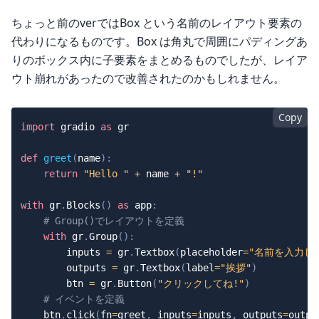
ちょっと前のverではBox という名前のレイアウト要素の
代わりになるものです。Box は角丸で周囲にパディングあ
りのボックス内に子要素をまとめるものでしたが、レイア
ウト崩れがあったので改善されたのかもしれません。
Copy
import
 gradio 
as
 gr

def
greet
(
name
)
:
return
"Hello "
+
 name 
+
"!"
with
 gr
.
Blocks
(
)
as
 app
:
# Group()でレイアウトを定義
with
 gr
.
Group
(
)
:
        inputs 
=
 gr
.
Textbox
(
placeholder
=
"名前を入力して
        outputs 
=
 gr
.
Textbox
(
label
=
"挨拶"
)
        btn 
=
 gr
.
Button
(
"クリックしてね!"
)
# イベントを定義
    btn
.
click
(
fn
=
greet
,
 inputs
=
inputs
,
 outputs
=
outpu