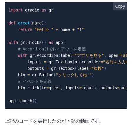
Copy
import
 gradio 
as
 gr

def
greet
(
name
)
:
return
"Hello "
+
 name 
+
"!"
with
 gr
.
Blocks
(
)
as
 app
:
# Accordion()でレイアウトを定義
with
 gr
.
Accordion
(
label
=
"アプリを見る"
,
open
=
Fals
        inputs 
=
 gr
.
Textbox
(
placeholder
=
"名前を入力して
        outputs 
=
 gr
.
Textbox
(
label
=
"挨拶"
)
    btn 
=
 gr
.
Button
(
"クリックしてね!"
)
# イベントを定義
    btn
.
click
(
fn
=
greet
,
 inputs
=
inputs
,
 outputs
=
outpu
app
.
launch
(
)
上記のコードを実行したのが下記の動画です。