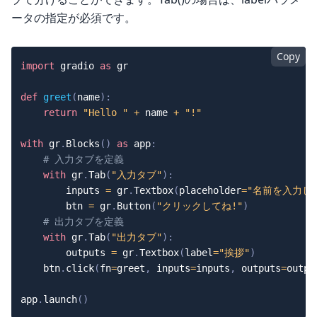
ータの指定が必須です。
Copy
import
 gradio 
as
 gr

def
greet
(
name
)
:
return
"Hello "
+
 name 
+
"!"
with
 gr
.
Blocks
(
)
as
 app
:
# 入力タブを定義
with
 gr
.
Tab
(
"入力タブ"
)
:
        inputs 
=
 gr
.
Textbox
(
placeholder
=
"名前を入力して
        btn 
=
 gr
.
Button
(
"クリックしてね!"
)
# 出力タブを定義
with
 gr
.
Tab
(
"出力タブ"
)
:
        outputs 
=
 gr
.
Textbox
(
label
=
"挨拶"
)
    btn
.
click
(
fn
=
greet
,
 inputs
=
inputs
,
 outputs
=
outpu
app
.
launch
(
)