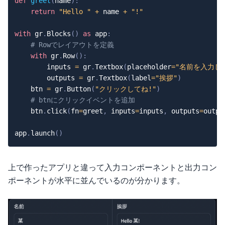
def
greet
(
name
)
:
return
"Hello "
+
 name 
+
"!"
with
 gr
.
Blocks
(
)
as
 app
:
# Rowでレイアウトを定義
with
 gr
.
Row
(
)
:
        inputs 
=
 gr
.
Textbox
(
placeholder
=
"名前を入力して
        outputs 
=
 gr
.
Textbox
(
label
=
"挨拶"
)
    btn 
=
 gr
.
Button
(
"クリックしてね!"
)
# btnにクリックイベントを追加
    btn
.
click
(
fn
=
greet
,
 inputs
=
inputs
,
 outputs
=
outpu
app
.
launch
(
)
上で作ったアプリと違って入力コンポーネントと出力コン
ポーネントが水平に並んでいるのが分かります。