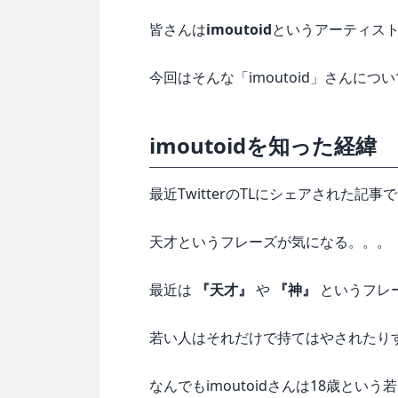
皆さんは
imoutoid
というアーティス
今回はそんな「imoutoid」さんに
imoutoidを知った経緯
最近TwitterのTLにシェアされた記
天才というフレーズが気になる。。。
最近は
『天才』
や
『神』
というフレ
若い人はそれだけで持てはやされたり
なんでもimoutoidさんは18歳と