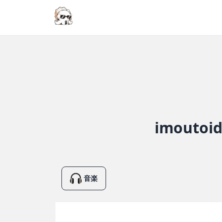
imout
音楽